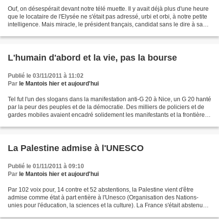
Ouf, on désespérait devant notre télé muette. Il y avait déjà plus d'une heure
que le locataire de l'Elysée ne s'était pas adressé, urbi et orbi, à notre petite
intelligence. Mais miracle, le président français, candidat sans le dire à sa
réélection,...
L'humain d'abord et la vie, pas la bourse
Publié le 03/11/2011 à 11:02
Par
le Mantois hier et aujourd'hui
Tel fut l'un des slogans dans la manifestation anti-G 20 à Nice, un G 20 hanté
par la peur des peuples et de la démocratie. Des milliers de policiers et de
gardes mobiles avaient encadré solidement les manifestants et la frontière
italienne fut fermée...
La Palestine admise à l'UNESCO
Publié le 01/11/2011 à 09:10
Par
le Mantois hier et aujourd'hui
Par 102 voix pour, 14 contre et 52 abstentions, la Palestine vient d'être
admise comme état à part entière à l'Unesco (Organisation des Nations-
unies pour l'éducation, la sciences et la culture). La France s'était abstenue
lors du Conseil exécutif de...