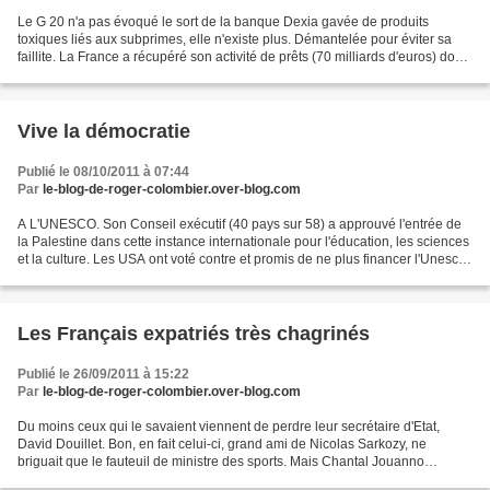
Le G 20 n'a pas évoqué le sort de la banque Dexia gavée de produits
toxiques liés aux subprimes, elle n'existe plus. Démantelée pour éviter sa
faillite. La France a récupéré son activité de prêts (70 milliards d'euros) dont
10 sont jugés toxiques; elle...
Vive la démocratie
Publié le 08/10/2011 à 07:44
Par
le-blog-de-roger-colombier.over-blog.com
A L'UNESCO. Son Conseil exécutif (40 pays sur 58) a approuvé l'entrée de
la Palestine dans cette instance internationale pour l'éducation, les sciences
et la culture. Les USA ont voté contre et promis de ne plus financer l'Unesco
si son Assemblée générale...
Les Français expatriés très chagrinés
Publié le 26/09/2011 à 15:22
Par
le-blog-de-roger-colombier.over-blog.com
Du moins ceux qui le savaient viennent de perdre leur secrétaire d'Etat,
David Douillet. Bon, en fait celui-ci, grand ami de Nicolas Sarkozy, ne
briguait que le fauteuil de ministre des sports. Mais Chantal Jouanno
détenait le précieux maroquin et notre...