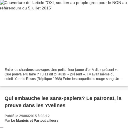
Entre les chardons sauvages Une petite fleur jaune d’or A dit « présent ».
Que pouvais-tu faire ? Tu as dit toi aussi « présent ». Il y avait même du
soleil. Yannis Ritsos (Réplique 1988) Entre les coquelicots rouge sang Une
petite fleur jaune d'or A...
Qui embauche les sans-papiers? Le patronat, la
preuve dans les Yvelines
Publié le 29/06/2015 à 08:12
Par
Le Mantois et Partout ailleurs