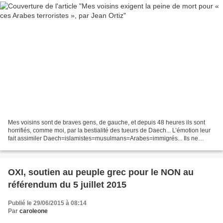
Mes voisins sont de braves gens, de gauche, et depuis 48 heures ils sont
horrifiés, comme moi, par la bestialité des tueurs de Daech... L’émotion leur
fait assimiler Daech=islamistes=musulmans=Arabes=immigrés... Ils ne
m’entendent pas. Ils apprécient...
OXI, soutien au peuple grec pour le NON au
référendum du 5 juillet 2015
Publié le 29/06/2015 à 08:14
Par
caroleone