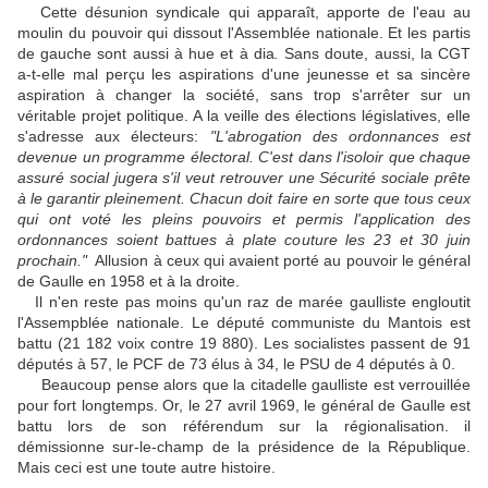
Cette désunion syndicale qui apparaît, apporte de l'eau au
moulin du pouvoir qui dissout l'Assemblée nationale. Et les partis
de gauche sont aussi à hue et à dia
.
Sans doute, aussi, la CGT
a-t-elle mal perçu les aspirations d'une jeunesse et sa sincère
aspiration à changer la société, sans trop s'arrêter sur un
véritable projet politique. A la veille des élections législatives, elle
s'adresse aux électeurs:
"L'abrogation des ordonnances est
devenue un programme électoral. C'est dans l'isoloir que chaque
assuré social jugera s'il veut retrouver une Sécurité sociale prête
à le garantir pleinement. Chacun doit faire en sorte que tous ceux
qui ont voté les pleins pouvoirs et permis l'application des
ordonnances soient battues à plate couture les 23 et 30 juin
prochain."
Allusion à ceux qui avaient porté au pouvoir le général
de Gaulle en 1958 et à la droite.
Il n'en reste pas moins qu'un raz de marée gaulliste engloutit
l'Assempblée nationale. Le député communiste du Mantois est
battu (21 182 voix contre 19 880). Les socialistes passent de 91
députés à 57, le PCF de 73 élus à 34, le PSU de 4 députés à 0.
Beaucoup pense alors que la citadelle gaulliste est verrouillée
pour fort longtemps. Or, le 27 avril 1969, le général de Gaulle est
battu lors de son référendum sur la régionalisation. il
démissionne sur-le-champ de la présidence de la République.
Mais ceci est une toute autre histoire.