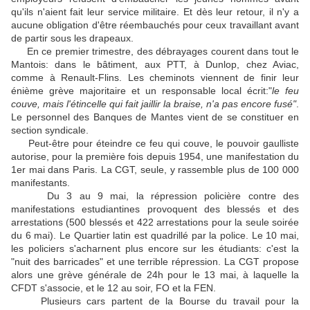
qu'ils n'aient fait leur service militaire. Et dès leur retour, il n'y a
aucune obligation d'être réembauchés pour ceux travaillant avant
de partir sous les drapeaux.
En ce premier trimestre, des débrayages courent dans tout le
Mantois: dans le bâtiment, aux PTT, à Dunlop, chez Aviac,
comme à Renault-Flins. Les cheminots viennent de finir leur
énième grève majoritaire et un responsable local écrit:"
le feu
couve, mais l'étincelle qui fait jaillir la braise, n'a pas encore fusé"
.
Le personnel des Banques de Mantes vient de se constituer en
section syndicale.
Peut-être pour éteindre ce feu qui couve, le pouvoir gaulliste
autorise, pour la première fois depuis 1954, une manifestation du
1er mai dans Paris. La CGT, seule, y rassemble plus de 100 000
manifestants.
Du 3 au 9 mai, la répression policière contre des
manifestations estudiantines provoquent des blessés et des
arrestations (500 blessés et 422 arrestations pour la seule soirée
du 6 mai). Le Quartier latin est quadrillé par la police. Le 10 mai,
les policiers s'acharnent plus encore sur les étudiants: c'est la
"nuit des barricades" et une terrible répression. La CGT propose
alors une grève générale de 24h pour le 13 mai, à laquelle la
CFDT s'associe, et le 12 au soir, FO et la FEN.
Plusieurs cars partent de la Bourse du travail pour la