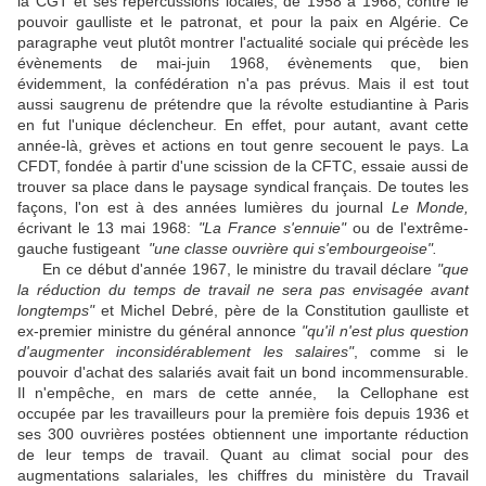
la CGT et ses répercussions locales, de 1958 à 1968, contre le
pouvoir gaulliste et le patronat, et pour la paix en Algérie. Ce
paragraphe veut plutôt montrer l'actualité sociale qui précède les
évènements de mai-juin 1968, évènements que, bien
évidemment, la confédération n'a pas prévus. Mais il est tout
aussi saugrenu de prétendre que la révolte estudiantine à Paris
en fut l'unique déclencheur. En effet, pour autant, avant cette
année-là, grèves et actions en tout genre secouent le pays. La
CFDT, fondée à partir d'une scission de la CFTC, essaie aussi de
trouver sa place dans le paysage syndical français. De toutes les
façons, l'on est à des années lumières du journal
Le Monde,
écrivant le 13 mai 1968:
"La France s'ennuie"
ou de l'extrême-
gauche fustigeant
"une classe ouvrière qui s'embourgeoise".
En ce début d'année 1967, le ministre du travail déclare
"que
la réduction du temps de travail ne sera pas envisagée avant
longtemps"
et Michel Debré, père de la Constitution gaulliste et
ex-premier ministre du général annonce
"qu'il n'est plus question
d'augmenter inconsidérablement les salaires"
, comme si le
pouvoir d'achat des salariés avait fait un bond incommensurable.
Il n'empêche, en mars de cette année, la Cellophane est
occupée par les travailleurs pour la première fois depuis 1936 et
ses 300 ouvrières postées obtiennent une importante réduction
de leur temps de travail. Quant au climat social pour des
augmentations salariales, les chiffres du ministère du Travail