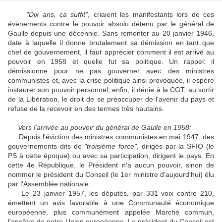
"Dix ans, ça suffit"
, criaient les manifestants lors de ces
évènements contre le pouvoir absolu détenu par le général de
Gaulle depuis une décennie. Sans remonter au 20 janvier 1946,
date à laquelle il donne brutalement sa démission en tant que
chef de gouvernement, il faut apprécier comment il est arrivé au
pouvoir en 1958 et quelle fut sa politique. Un rappel: il
démissionne pour ne pas gouverner avec des ministres
communistes et, avec la crise politique ainsi provoquée, il espère
instaurer son pouvoir personnel; enfin, il dénie à la CGT, au sortir
de la Libération, le droit de se préoccuper de l'avenir du pays et
refuse de la recevoir en des termes très hautains.
Vers l'arrivée au pouvoir du général de Gaulle en 1958:
Depuis l'éviction des ministres communistes en mai 1947, des
gouvernements dits de
"troisième force"
, dirigés par la SFIO (le
PS à cette époque) ou avec sa participation, dirigent le pays. En
cette 4e République, le Président n'a aucun pouvoir, sinon de
nommer le président du Conseil (le 1er ministre d'aujourd'hui) élu
par l'Assemblée nationale.
Le 23 janvier 1957, les députés, par 331 voix contre 210,
émettent un avis favorable à une Communauté économique
européenne, plus communément appelée Marché commun,
l'ancêtre de notre Union européenne. Le président du Conseil est