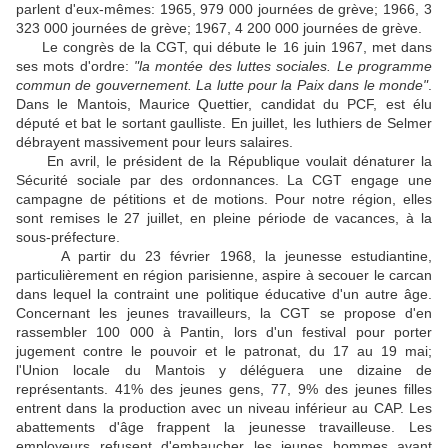
parlent d'eux-mêmes: 1965, 979 000 journées de grève; 1966, 3
323 000 journées de grève; 1967, 4 200 000 journées de grève.
Le congrès de la CGT, qui débute le 16 juin 1967, met dans
ses mots d'ordre:
"la montée des luttes sociales. Le programme
commun de gouvernement. La lutte pour la Paix dans le monde"
.
Dans le Mantois, Maurice Quettier, candidat du PCF, est élu
député et bat le sortant gaulliste. En juillet, les luthiers de Selmer
débrayent massivement pour leurs salaires.
En avril, le président de la République voulait dénaturer la
Sécurité sociale par des ordonnances. La CGT engage une
campagne de pétitions et de motions. Pour notre région, elles
sont remises le 27 juillet, en pleine période de vacances, à la
sous-préfecture.
A partir du 23 février 1968, la jeunesse estudiantine,
particulièrement en région parisienne, aspire à secouer le carcan
dans lequel la contraint une politique éducative d'un autre âge.
Concernant les jeunes travailleurs, la CGT se propose d'en
rassembler 100 000 à Pantin, lors d'un festival pour porter
jugement contre le pouvoir et le patronat, du 17 au 19 mai;
l'Union locale du Mantois y déléguera une dizaine de
représentants. 41% des jeunes gens, 77, 9% des jeunes filles
entrent dans la production avec un niveau inférieur au CAP. Les
abattements d'âge frappent la jeunesse travailleuse. Les
employeurs refusent d'embaucher les jeunes hommes avant