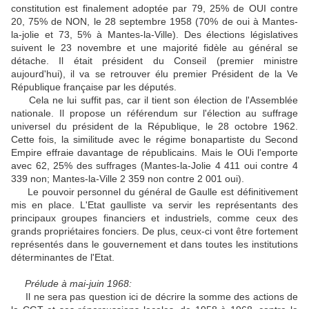
constitution est finalement adoptée par 79, 25% de OUI contre
20, 75% de NON, le 28 septembre 1958 (70% de oui à Mantes-
la-jolie et 73, 5% à Mantes-la-Ville). Des élections législatives
suivent le 23 novembre et une majorité fidèle au général se
détache. Il était président du Conseil (premier ministre
aujourd'hui), il va se retrouver élu premier Président de la Ve
République française par les députés.
Cela ne lui suffit pas, car il tient son élection de l'Assemblée
nationale. Il propose un référendum sur l'élection au suffrage
universel du président de la République, le 28 octobre 1962.
Cette fois, la similitude avec le régime bonapartiste du Second
Empire effraie davantage de républicains. Mais le OUi l'emporte
avec 62, 25% des suffrages (Mantes-la-Jolie 4 411 oui contre 4
339 non; Mantes-la-Ville 2 359 non contre 2 001 oui).
Le pouvoir personnel du général de Gaulle est définitivement
mis en place. L'Etat gaulliste va servir les représentants des
principaux groupes financiers et industriels, comme ceux des
grands propriétaires fonciers. De plus, ceux-ci vont être fortement
représentés dans le gouvernement et dans toutes les institutions
déterminantes de l'Etat.
Prélude à mai-juin 1968:
Il ne sera pas question ici de décrire la somme des actions de