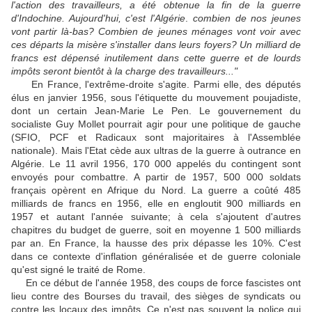
l'action des travailleurs, a été obtenue la fin de la guerre
d'Indochine. Aujourd'hui, c'est l'Algérie
.
combien de nos jeunes
vont partir là-bas? Combien de jeunes ménages vont voir avec
ces départs la misère s'installer dans leurs foyers? Un milliard de
francs est dépensé inutilement dans cette guerre et de lourds
impôts seront bientôt à la charge des travailleurs..."
En France, l'extrême-droite s'agite. Parmi elle, des députés
élus en janvier 1956, sous l'étiquette du mouvement poujadiste,
dont un certain Jean-Marie Le Pen. Le gouvernement du
socialiste Guy Mollet pourrait agir pour une politique de gauche
(SFIO, PCF et Radicaux sont majoritaires à l'Assemblée
nationale). Mais l'Etat cède aux ultras de la guerre à outrance en
Algérie. Le 11 avril 1956, 170 000 appelés du contingent sont
envoyés pour combattre. A partir de 1957, 500 000 soldats
français opèrent en Afrique du Nord. La guerre a coûté 485
milliards de francs en 1956, elle en engloutit 900 milliards en
1957 et autant l'année suivante; à cela s'ajoutent d'autres
chapitres du budget de guerre, soit en moyenne 1 500 milliards
par an. En France, la hausse des prix dépasse les 10%. C'est
dans ce contexte d'inflation généralisée et de guerre coloniale
qu'est signé le traité de Rome.
En ce début de l'année 1958, des coups de force fascistes ont
lieu contre des Bourses du travail, des sièges de syndicats ou
contre les locaux des impôts. Ce n'est pas souvent la police qui