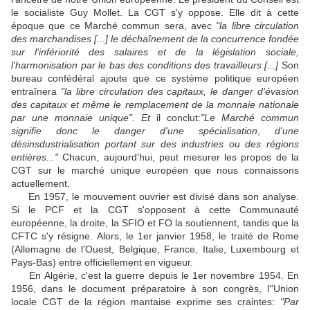
le socialiste Guy Mollet. La CGT s'y oppose. Elle dit à cette
époque que ce Marché commun sera, avec
"la libre circulation
des marchandises [...] le déchaînement de la concurrence fondée
sur l'infériorité des salaires et de la législation sociale,
l'harmonisation par le bas des conditions des travailleurs [...]
Son
bureau confédéral ajoute que ce système politique européen
entraînera
"la libre circulation des capitaux, le danger d'évasion
des capitaux et même le remplacement de la monnaie nationale
par une monnaie unique". Et
il conclut:
"Le Marché commun
signifie donc le danger d'une spécialisation
,
d'une
désinsdustrialisation portant sur des industries ou des régions
entières..."
Chacun, aujourd'hui, peut mesurer les propos de la
CGT sur le marché unique européen que nous connaissons
actuellement.
En 1957, le mouvement ouvrier est divisé dans son analyse.
Si le PCF et la CGT s'opposent à cette Communauté
européenne, la droite, la SFIO et FO la soutiennent, tandis que la
CFTC s'y résigne. Alors, le 1er janvier 1958, le traité de Rome
(Allemagne de l'Ouest, Belgique, France, Italie, Luxembourg et
Pays-Bas) entre officiellement en vigueur.
En Algérie, c'est la guerre depuis le 1er novembre 1954. En
1956, dans le document préparatoire à son congrès, l''Union
locale CGT de la région mantaise exprime ses craintes:
"Par