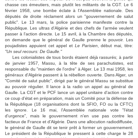
chasse ces émeutiers, mais plutôt les militants de la CGT. Le 6
février 1958, une bombe éclate à l'Assemblée nationale. Des
députés de droite réclament alors un "gouvernement de salut
public". Le 13 mars, la police parisienne manifeste contre la
République. Les ultras d'Algérie et des chefs de l'armée veulent
passer à l'action directe. Le 15 avril, à la Chambre des députés,
on demande que le général de Gaulle prenne le pouvoir. Les
poujadistes appuient cet appel et
Le Parisien
, début mai, titre:
"Un seul recours: De Gaulle."
Les colonialistes de tous bords étaient déjà rassurés; à partir
de janvier 1957, Massu, à la tête de ses parachutistes, est
responsable du "maintien de l'ordre" à Alger. Le 13 mai 1958, les
généraux d'Algérie passent à la rébellion ouverte. Dans Alger, un
"Comité de salut public", dirigé par le général Massu se substitue
au pouvoir régulier. Il lance à la radio un appel au général de
Gaulle. La CGT et le PCF lance un appel unitaire d'action contre
ce coup d'état en préparation, mais un Comité pour la défense de
la République (18 organisations dont la SFIO, FO ou la CFTC)
les ignore. Le 16 mai, l'Assemblée nationale vote "l'état
d'urgence", mais le gouvernement n'en use pas contre les
factieux de France et d'Algérie. Dans une allocution radiodiffusée,
le général de Gaulle dit se tenir prêt à former un gouvernement.
Le président de la République le pressent à cette charge le 28