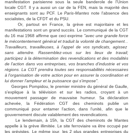
manifestation parisienne sous la seule banderole de l'Union
locale CGT. Il y a aussi un car de la FEN, mais la majorité des
enseignants sont au PCF. Le
Paris-Mantes
note l'absence des
socialistes, de la CFDT et du PSU.
Or, partout en France, la grève est majoritaire et les
manifestations sont un grand succès. Le communiqué de la CGT
du 16 mai 1968 affirme que ceci exprime
"avec une grande force
le mécontentement général et traduit la volonté de changement...
Travailleurs, travailleuses, à l'appel de vos syndicats, agissez
sans attendre. Rassemblez-vous sur les lieux de travail;
participez à la détermination des revendications et des modalités
de l'action dans vos entreprises, vos branches d'industrie et vos
régions. La CGT prendra toutes ses responsabilités nécessaires
à l'organisation de votre action pour en assurer la coordination et
lui donner l'ampleur et la puissance qui s'impose"
.
Georges Pompidou, le premier ministre du général de Gaulle,
s'explique à la télévision et sur les radios, croyant à un
mouvement passager de mauvaise humeur. Sa déclaration
achevée, la Fédération CGT des cheminots publie un
communiqué pour entamer l'action, dans l'unité, afin que le
gouvernement discute valablement des revendications.
Le lendemain, à 15h, la CGT des cheminots de Mantes
appelle à la grève illimitée. Le site ferroviaire va être occupé par
les grévistes. Le même jour, les 2 plus grandes entreprises du