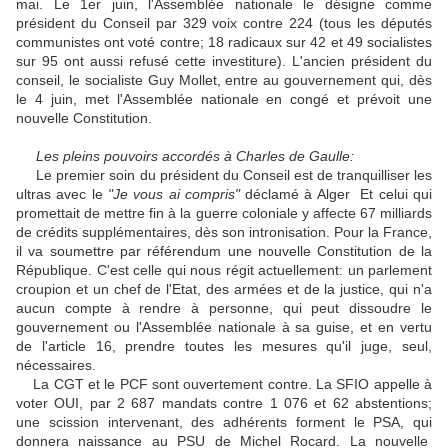
mai. Le 1er juin, l'Assemblée nationale le désigne comme
président du Conseil par 329 voix contre 224 (tous les députés
communistes ont voté contre; 18 radicaux sur 42 et 49 socialistes
sur 95 ont aussi refusé cette investiture). L'ancien président du
conseil, le socialiste Guy Mollet, entre au gouvernement qui, dès
le 4 juin, met l'Assemblée nationale en congé et prévoit une
nouvelle Constitution.
Les pleins pouvoirs accordés à Charles de Gaulle:
Le premier soin du président du Conseil est de tranquilliser les
ultras avec le
"Je vous ai compris"
déclamé à Alger Et celui qui
promettait de mettre fin à la guerre coloniale y affecte 67 milliards
de crédits supplémentaires, dès son intronisation. Pour la France,
il va soumettre par référendum une nouvelle Constitution de la
République. C'est celle qui nous régit actuellement: un parlement
croupion et un chef de l'Etat, des armées et de la justice, qui n'a
aucun compte à rendre à personne, qui peut dissoudre le
gouvernement ou l'Assemblée nationale à sa guise, et en vertu
de l'article 16, prendre toutes les mesures qu'il juge, seul,
nécessaires.
La CGT et le PCF sont ouvertement contre. La SFIO appelle à
voter OUI, par 2 687 mandats contre 1 076 et 62 abstentions;
une scission intervenant, des adhérents forment le PSA, qui
donnera naissance au PSU de Michel Rocard. La nouvelle