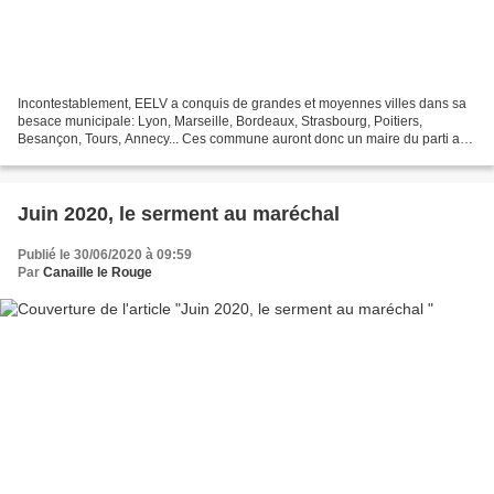
Incontestablement, EELV a conquis de grandes et moyennes villes dans sa
besace municipale: Lyon, Marseille, Bordeaux, Strasbourg, Poitiers,
Besançon, Tours, Annecy... Ces commune auront donc un maire du parti au
tournesol, mais toutes ces villes ont été...
Juin 2020, le serment au maréchal
Publié le 30/06/2020 à 09:59
Par
Canaille le Rouge