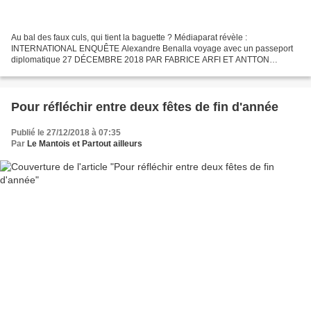
Au bal des faux culs, qui tient la baguette ? Médiaparat révèle :
INTERNATIONAL ENQUÊTE Alexandre Benalla voyage avec un passeport
diplomatique 27 DÉCEMBRE 2018 PAR FABRICE ARFI ET ANTTON
ROUGET Alors que l’Élysée a assuré ces derniers jours qu’il n’était...
Pour réfléchir entre deux fêtes de fin d'année
Publié le 27/12/2018 à 07:35
Par
Le Mantois et Partout ailleurs