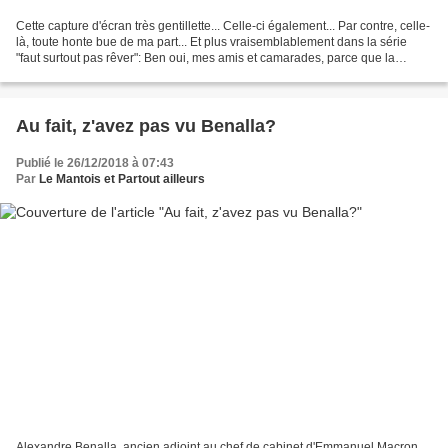
Cette capture d'écran très gentillette... Celle-ci également... Par contre, celle-
là, toute honte bue de ma part... Et plus vraisemblablement dans la série
"faut surtout pas rêver": Ben oui, mes amis et camarades, parce que la
France de la trêve des confiseurs,...
Au fait, z'avez pas vu Benalla?
Publié le 26/12/2018 à 07:43
Par
Le Mantois et Partout ailleurs
Alexandre Benalla, ancien adjoint au chef de cabinet d'Emmanuel Macron,