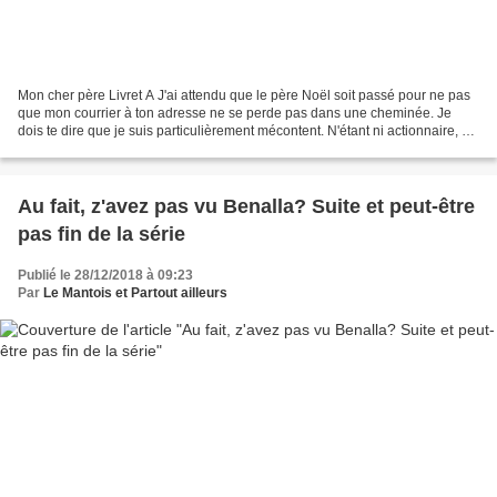
Mon cher père Livret A J'ai attendu que le père Noël soit passé pour ne pas
que mon courrier à ton adresse ne se perde pas dans une cheminée. Je
dois te dire que je suis particulièrement mécontent. N'étant ni actionnaire, ni
un enfant du Capital et moins...
Au fait, z'avez pas vu Benalla? Suite et peut-être
pas fin de la série
Publié le 28/12/2018 à 09:23
Par
Le Mantois et Partout ailleurs