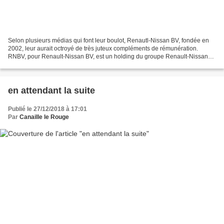
Selon plusieurs médias qui font leur boulot, Renautl-Nissan BV, fondée en
2002, leur aurait octroyé de très juteux compléments de rémunération.
RNBV, pour Renault-Nissan BV, est un holding du groupe Renault-Nissan
basée aux Pays-Bas, pays membre fondateur...
en attendant la suite
Publié le 27/12/2018 à 17:01
Par
Canaille le Rouge