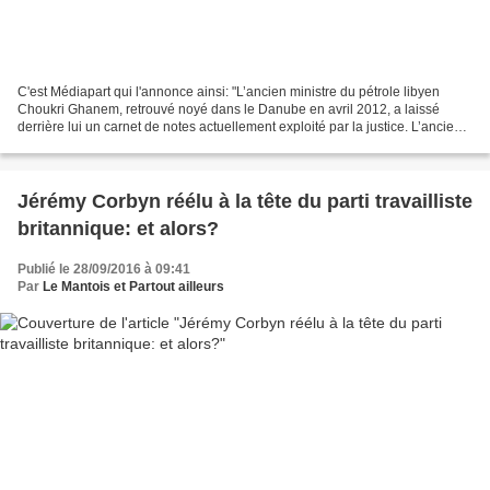
C'est Médiapart qui l'annonce ainsi: "L’ancien ministre du pétrole libyen
Choukri Ghanem, retrouvé noyé dans le Danube en avril 2012, a laissé
derrière lui un carnet de notes actuellement exploité par la justice. L’ancien
dirigeant y a détaillé, le 29...
Jérémy Corbyn réélu à la tête du parti travailliste
britannique: et alors?
Publié le 28/09/2016 à 09:41
Par
Le Mantois et Partout ailleurs