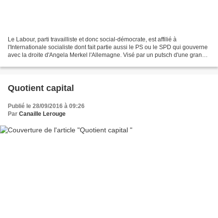
Le Labour, parti travailliste et donc social-démocrate, est affilié à
l'Internationale socialiste dont fait partie aussi le PS ou le SPD qui gouverne
avec la droite d'Angela Merkel l'Allemagne. Visé par un putsch d'une grande
partie des députés travaillistes,...
Quotient capital
Publié le 28/09/2016 à 09:26
Par
Canaille Lerouge