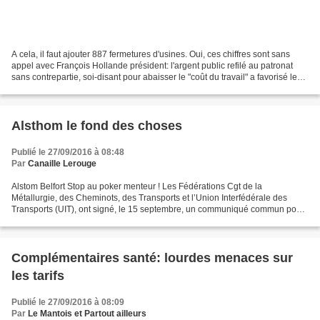
A cela, il faut ajouter 887 fermetures d'usines. Oui, ces chiffres sont sans
appel avec François Hollande président: l'argent public refilé au patronat
sans contrepartie, soi-disant pour abaisser le "coût du travail" a favorisé les
forces de l'argent....
Alsthom le fond des choses
Publié le 27/09/2016 à 08:48
Par
Canaille Lerouge
Alstom Belfort Stop au poker menteur ! Les Fédérations Cgt de la
Métallurgie, des Cheminots, des Transports et l’Union Interfédérale des
Transports (UIT), ont signé, le 15 septembre, un communiqué commun pour
dénoncer la mise en péril délibérée par la...
Complémentaires santé: lourdes menaces sur
les tarifs
Publié le 27/09/2016 à 08:09
Par
Le Mantois et Partout ailleurs