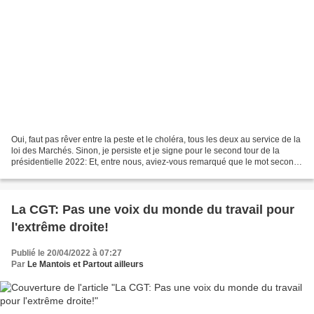
Oui, faut pas rêver entre la peste et le choléra, tous les deux au service de la
loi des Marchés. Sinon, je persiste et je signe pour le second tour de la
présidentielle 2022: Et, entre nous, aviez-vous remarqué que le mot second
ne se prononce pas "secon",...
La CGT: Pas une voix du monde du travail pour
l'extrême droite!
Publié le 20/04/2022 à 07:27
Par
Le Mantois et Partout ailleurs