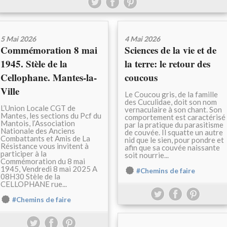
5 Mai 2026
4 Mai 2026
Commémoration 8 mai
Sciences de la vie et de
1945. Stèle de la
la terre: le retour des
Cellophane. Mantes-la-
coucous
Ville
Le Coucou gris, de la famille
des Cuculidae, doit son nom
L’Union Locale CGT de
vernaculaire à son chant. Son
Mantes, les sections du Pcf du
comportement est caractérisé
Mantois, l’Association
par la pratique du parasitisme
Nationale des Anciens
de couvée. Il squatte un autre
Combattants et Amis de La
nid que le sien, pour pondre et
Résistance vous invitent à
afin que sa couvée naissante
participer à la
soit nourrie...
Commémoration du 8 mai
1945, Vendredi 8 mai 2025 A
#Chemins de faire
08H30 Stèle de la
CELLOPHANE rue...
#Chemins de faire