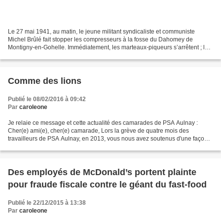
Le 27 mai 1941, au matin, le jeune militant syndicaliste et communiste
Michel Brûlé fait stopper les compresseurs à la fosse du Dahomey de
Montigny-en-Gohelle. Immédiatement, les marteaux-piqueurs s’arrêtent ; les
abatteurs relèvent la tête… Puis des...
Comme des lions
Publié le 08/02/2016 à 09:42
Par
caroleone
Je relaie ce message et cette actualité des camarades de PSA Aulnay :
Cher(e) ami(e), cher(e) camarade, Lors la grève de quatre mois des
travailleurs de PSA Aulnay, en 2013, vous nous avez soutenus d'une façon
ou d'une autre, et vous vous êtes intéressé(e)...
Des employés de McDonald’s portent plainte
pour fraude fiscale contre le géant du fast-food
Publié le 22/12/2015 à 13:38
Par
caroleone