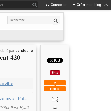
Connexion
+
Créer mon blog
ublié par
caroleone
ent 420
nville
.
0
Repost
Palace : Les femmes de chambre arrachent 420 euros de plus par mois
l’hôtel Park Hyatt