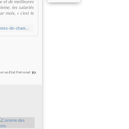
e et de meilleures
eine, les salariés
r mois, « c’est le
http://cocomagnanville.over-blog.com/2014/09/palace-les-femmes-de-chambre-arrachent-420-euros-de-plus-par-mois.html
er un Etat Patronal