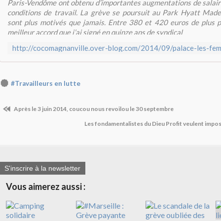
Paris-Vendôme ont obtenu d’importantes augmentations de salair
conditions de travail. La grève se poursuit au Park Hyatt Madel
sont plus motivés que jamais. Entre 380 et 420 euros de plus pa
meilleur accord que j’ai signé en quinze ans de syndical
#Travailleurs en lutte
Après le 3 juin 2014, coucou nous revoilou le 30 septembre
Les fondamentalistes du Dieu Profit veulent impos
S'inscrire à la newsletter
Vous aimerez aussi :