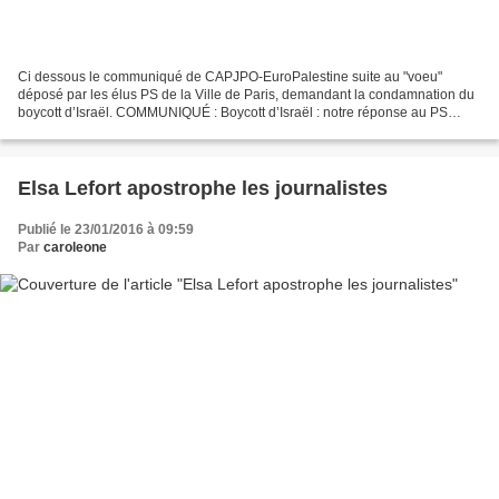
Ci dessous le communiqué de CAPJPO-EuroPalestine suite au "voeu"
déposé par les élus PS de la Ville de Paris, demandant la condamnation du
boycott d’Israël. COMMUNIQUÉ : Boycott d’Israël : notre réponse au PS
Boycott d'Israël : notre réponse au PS Après...
Elsa Lefort apostrophe les journalistes
Publié le 23/01/2016 à 09:59
Par
caroleone