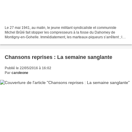
Le 27 mai 1941, au matin, le jeune militant syndicaliste et communiste
Michel Brûlé fait stopper les compresseurs à la fosse du Dahomey de
Montigny-en-Gohelle. Immédiatement, les marteaux-piqueurs s’arrêtent ; les
abatteurs relèvent la tête… Puis des...
Chansons reprises : La semaine sanglante
Publié le 22/05/2016 à 16:02
Par
caroleone