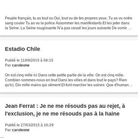
Peuple français, tu as tout vu Oui, tout vu de tes propres yeux. Tu as vu notre
sang couler Tu as vu la police Assommer les manifestants Et les jeter dans
la Seine. La Seine rougissante N’a pas cessé les jours suivants De vomir à
la face Du peuple de...
Estadio Chile
Publié le 11/09/2015 à 08:15
Par
caroleone
On est cinq mille ici Dans cette petite partie de la ville. On est cinq mille.
Combien sommes-nous en tout Dans les villes et dans tout le pays? Rien
qu'ici, Dix mille mains qui sèment Et font marcher les usines. Que d'humanité
Qui souffre la faim, le...
Jean Ferrat : Je ne me résouds pas au rejet, à
l'exclusion, je ne me résouds pas à la haine
Publié le 27/03/2015 à 10:29
Par
caroleone