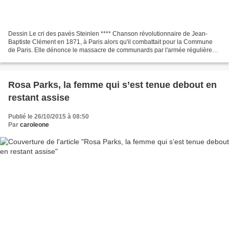
Dessin Le cri des pavés Steinlen **** Chanson révolutionnaire de Jean-
Baptiste Clément en 1871, à Paris alors qu'il combattait pour la Commune
de Paris. Elle dénonce le massacre de communards par l'armée régulière
aux ordres du gouvernement du pays dirigé...
Rosa Parks, la femme qui s’est tenue debout en
restant assise
Publié le 26/10/2015 à 08:50
Par
caroleone