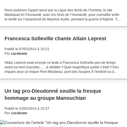
Nous publions l'appel lancé par la Ligue des droits de l’homme, le site
Mediapart et l’Humanité, avec les Amis de l’Humanité, pour connaître enfin
la vérité sur l’assassinat de Maurice Audin, pendant la guerre d’Algérie. "Le
11 juin 1957, Maurice Audin,...
Francesca Solleville chante Allain Leprest
Publié le 07/03/2014 à 10:21
Par
caroleone
Allain Leprest avait envoyé ce texte à Francesca Solleville peu de temps
avant sa mort (suicide)........à méditer !! Quel magnifique poète il était !! Des
impairs pour un impair Pont Mirabeau, pont des Soupirs À l'endroit ou à
rebours S'enlacer, se départir...
Un tag pro-Dieudonné souille la fresque
hommage au groupe Manouchian
Publié le 23/01/2014 à 10:27
Par
caroleone