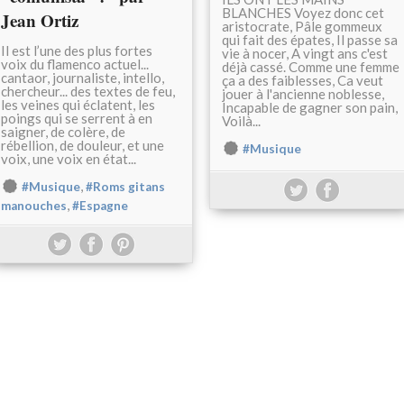
BLANCHES Voyez donc cet
Jean Ortiz
aristocrate, Pâle gommeux
qui fait des épates, Il passe sa
Il est l’une des plus fortes
vie à nocer, A vingt ans c'est
voix du flamenco actuel...
déjà cassé. Comme une femme
cantaor, journaliste, intello,
ça a des faiblesses, Ca veut
chercheur... des textes de feu,
jouer à l'ancienne noblesse,
les veines qui éclatent, les
Incapable de gagner son pain,
poings qui se serrent à en
Voilà...
saigner, de colère, de
rébellion, de douleur, et une
#Musique
voix, une voix en état...
,
#Musique
#Roms gitans
,
manouches
#Espagne