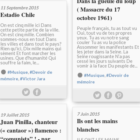
Dans la gueule du loup
11 Septembre 2015
( Massacre du 17
Estadio Chile
octobre 1961)
On est cinq mille ici Dans
Peuple français, tu as tout vu
cette petite partie de la ville.
Oui, tout vu de tes propres
On est cinq mille. Combien
yeux. Tu as vu notre sang
sommes-nous en tout Dans
couler Tu as vu la police
les villes et dans tout le pays?
Assommer les manifestants Et
Rien qu'ici, Dix mille mains qui
les jeter dans la Seine. La
sèment Et font marcher les
Seine rougissante N’a pas
usines. Que d'humanité Qui
cessé les jours suivants De
souffre la faim, le...
vomir à la face Du peuple de...
,
#Musique
#Devoir de
,
#Musique
#Devoir de
,
mémoire
#Victor Jara
mémoire
7 Juin 2015
19 Juillet 2015
Ils ont les mains
Juan Pinilla, chanteur
blanches
(« cantaor ») flamenco :
“comunista” ! - par
ILS ONT LES MAINS