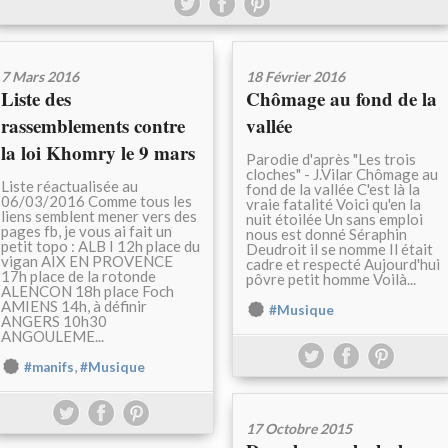
7 Mars 2016
18 Février 2016
Liste des
Chômage au fond de la
rassemblements contre
vallée
la loi Khomry le 9 mars
Parodie d'après "Les trois
cloches" - J.Vilar Chômage au
Liste réactualisée au
fond de la vallée C'est là la
06/03/2016 Comme tous les
vraie fatalité Voici qu'en la
liens semblent mener vers des
nuit étoilée Un sans emploi
pages fb, je vous ai fait un
nous est donné Séraphin
petit topo : ALB I 12h place du
Deudroit il se nomme Il était
vigan AIX EN PROVENCE
cadre et respecté Aujourd'hui
17h place de la rotonde
pôvre petit homme Voilà...
ALENCON 18h place Foch
AMIENS 14h, à définir
#Musique
ANGERS 10h30
ANGOULEME...
,
#manifs
#Musique
17 Octobre 2015