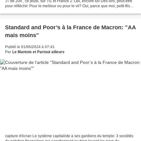
JT de 20h , ce jeudi, sur Tf1 et France 2: Oui, encore lui! Dès lors, peut-être
pour réfléchir. Pour le meilleur ou pour le vil? Oui, parce que moi, petit-fils
d'Eudaldo Casas,...
Standard and Poor’s à la France de Macron: "AA
mais moins"
Publié le 01/06/2024 à 07:41
Par
Le Mantois et Partout ailleurs
capture d'écran Le système capitaliste a ses gardiens du temple: 3 sociétés