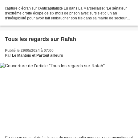
capture d'écran sur l'Anticapitaliste Lu dans La Marseillaise: "Le sénateur
d’extrême droite écope de six mois de prison avec sursis et d’un an
d’inéligibilité pour avoir fait embaucher son fils dans sa mairie de secteur
avec l’aide du cabinet de Jean-Claude...
Tous les regards sur Rafah
Publié le 29/05/2024 à 07:00
Par
Le Mantois et Partout ailleurs
Ce slogan en anglais fait le tour du monde, enfin pour ceux qui revendiquent