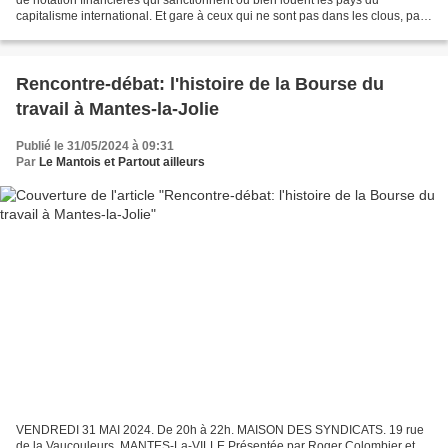
de notation financières qui sanctionnent ou bien louent les pays du
capitalisme international. Et gare à ceux qui ne sont pas dans les clous, pas
pour le bien être des peuples...
Rencontre-débat: l'histoire de la Bourse du
travail à Mantes-la-Jolie
Publié le 31/05/2024 à 09:31
Par
Le Mantois et Partout ailleurs
VENDREDI 31 MAI 2024. De 20h à 22h. MAISON DES SYNDICATS. 19 rue
de la Vaucouleurs. MANTES-La-VILLE Présentée par Roger Colombier et