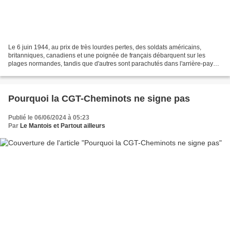
Le 6 juin 1944, au prix de très lourdes pertes, des soldats américains,
britanniques, canadiens et une poignée de français débarquent sur les
plages normandes, tandis que d'autres sont parachutés dans l'arrière-pays.
Mais il faut attendre la percée d'Avranches...
Pourquoi la CGT-Cheminots ne signe pas
Publié le 06/06/2024 à 05:23
Par
Le Mantois et Partout ailleurs