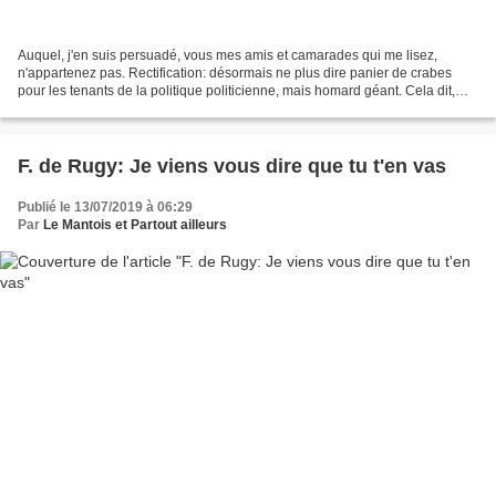
Auquel, j'en suis persuadé, vous mes amis et camarades qui me lisez,
n'appartenez pas. Rectification: désormais ne plus dire panier de crabes
pour les tenants de la politique politicienne, mais homard géant. Cela dit,
l'ex-patron des députés écolos sous...
F. de Rugy: Je viens vous dire que tu t'en vas
Publié le 13/07/2019 à 06:29
Par
Le Mantois et Partout ailleurs