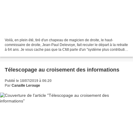
Voilà, en plein été, tiré d'un chapeau de magicien de droite, le haut-
commissaire de droite, Jean-Paul Delevoye, fait reculer le départ à la retraite
à 64 ans. Je vous cache pas que la Cfdt parle d'un "système plus contributif
et plus juste", avec l'instauration...
Télescopage au croisement des informations
Publié le 18/07/2019 à 06:20
Par
Canaille Lerouge