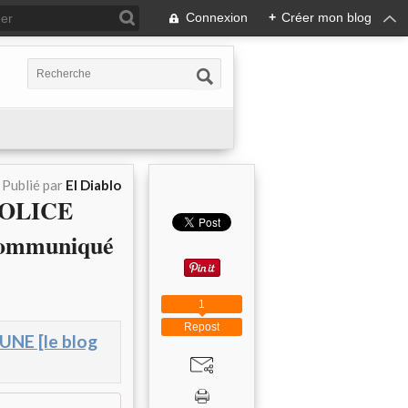
Connexion
+
Créer mon blog
Publié par
El Diablo
POLICE
ommuniqué
1
Repost
E [le blog