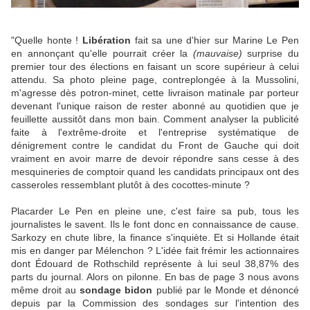
"Quelle honte !
Libération
fait sa une d'hier sur Marine Le Pen
en annonçant qu'elle pourrait créer la
(mauvaise)
surprise du
premier tour des élections en faisant un score supérieur à celui
attendu. Sa photo pleine page, contreplongée à la Mussolini,
m'agresse dès potron-minet, cette livraison matinale par porteur
devenant l'unique raison de rester abonné au quotidien que je
feuillette aussitôt dans mon bain. Comment analyser la publicité
faite à l'extrême-droite et l'entreprise systématique de
dénigrement contre le candidat du Front de Gauche qui doit
vraiment en avoir marre de devoir répondre sans cesse à des
mesquineries de comptoir quand les candidats principaux ont des
casseroles ressemblant plutôt à des cocottes-minute ?
Placarder Le Pen en pleine une, c'est faire sa pub, tous les
journalistes le savent. Ils le font donc en connaissance de cause.
Sarkozy en chute libre, la finance s'inquiète. Et si Hollande était
mis en danger par Mélenchon ? L'idée fait frémir les actionnaires
dont Édouard de Rothschild‎ représente à lui seul 38,87% des
parts du journal. Alors on pilonne. En bas de page 3 nous avons
même droit au
sondage bidon
publié par le Monde et dénoncé
depuis par la Commission des sondages sur l'intention des