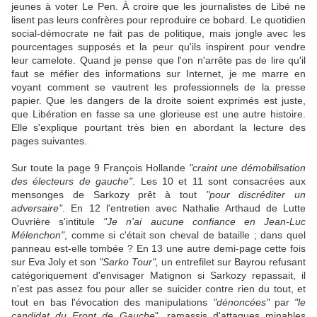
jeunes à voter Le Pen. À croire que les journalistes de Libé ne
lisent pas leurs confrères pour reproduire ce bobard. Le quotidien
social-démocrate ne fait pas de politique, mais jongle avec les
pourcentages supposés et la peur qu'ils inspirent pour vendre
leur camelote. Quand je pense que l'on n'arrête pas de lire qu'il
faut se méfier des informations sur Internet, je me marre en
voyant comment se vautrent les professionnels de la presse
papier. Que les dangers de la droite soient exprimés est juste,
que Libération en fasse sa une glorieuse est une autre histoire.
Elle s'explique pourtant très bien en abordant la lecture des
pages suivantes.
Sur toute la page 9 François Hollande
"craint une démobilisation
des électeurs de gauche"
. Les 10 et 11 sont consacrées aux
mensonges de Sarkozy prêt à tout
"pour discréditer un
adversaire"
. En 12 l'entretien avec Nathalie Arthaud de Lutte
Ouvrière s'intitule
"Je n'ai aucune confiance en Jean-Luc
Mélenchon"
, comme si c'était son cheval de bataille ; dans quel
panneau est-elle tombée ? En 13 une autre demi-page cette fois
sur Eva Joly et son
"Sarko Tour",
un entrefilet sur Bayrou refusant
catégoriquement d'envisager Matignon si Sarkozy repassait, il
n'est pas assez fou pour aller se suicider contre rien du tout, et
tout en bas l'évocation des manipulations
"dénoncées"
par
"le
candidat du Front de Gauche
", ramassis d'attaques minables