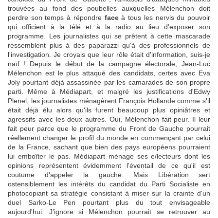
trouvées au fond des poubelles auxquelles Mélenchon doit
perdre son temps à répondre
face
à tous les nervis du pouvoir
qui officient à la télé et à la radio au lieu d'exposer son
programme. Les journalistes qui se prêtent à cette mascarade
ressemblent plus à des paparazzi qu'à des professionnels de
l'investigation. Je croyais que leur rôle était d'information, suis-je
naïf ! Depuis le début de la campagne électorale, Jean-Luc
Mélenchon est le plus attaqué des candidats, certes avec Eva
Joly pourtant déjà assassinée par les camarades de son propre
parti. Même à Médiapart, et malgré les justifications d'Edwy
Plenel, les journalistes ménagèrent François Hollande comme s'il
était déjà élu alors qu'ils furent beaucoup plus opiniâtres et
agressifs avec les deux autres. Oui, Mélenchon fait peur. Il leur
fait peur parce que le programme du Front de Gauche pourrait
réellement changer le profil du monde en commençant par celui
de la France, sachant que bien des pays européens pourraient
lui emboîter le pas. Médiapart ménage ses e/lecteurs dont les
opinions représentent évidemment l'éventail de ce qu'il est
coutume d'appeler la gauche. Mais Libération sert
ostensiblement les intérêts du candidat du Parti Socialiste en
photocopiant sa stratégie consistant à miser sur la crainte d'un
duel Sarko-Le Pen pourtant plus du tout envisageable
aujourd'hui. J'ignore si Mélenchon pourrait se retrouver au