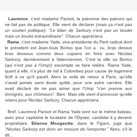
Laurence
, c'est madame Parisot, la patronne des patrons qui
ne fait pas de politique. Elle vient de déclarer
(mais ça n'est pas
un soutien politique)
:
"Le bilan de Sarkozy n'est pas un boulet
mais un boulot extraordinaire"
. Chacun appréciera.
Rama
, c'est madame Yade, vice-présidente du Parti radical dont
le président est Jean-louis Borloo que l'on a vu, bras dessus
bras dessous comme deux copains en foire avec Nicolas
Sarkozy, dernièrement à Valenciennes. C'est la ville où Borloo
(
qui n'est pas à l'Ump!)
escompte se faire réélire. Rama Yade,
quant à elle, n'a plus de nid à Colombes pour cause de logement
fictif à ce qu'il paraît. Alors la voilà de retour à Paris, qu'elle
n'avait jamais sans doute quitté, pour une autre carrière. Elle
avait déclaré de ne pas aimer que l'Ump
"s'en prenne aux
immigrés, aux chômeurs"
. Bien. Mais elle vient d'annoncer qu'elle
votera pour Nicolas Sarkozy. Chacun appréciera.
Bref, Laurence Parisot et Rama Yade sont sur le même bateau,
avec pour capitaine le locataire de l'Elysée, candidat à y devenir
propriétaire.
Etienne Mougeotte
, dans
le Figaro
, juge que
"Nicolas Sarkozy est donc en mesure de l'emporter."
Alors, s'il le
dit...