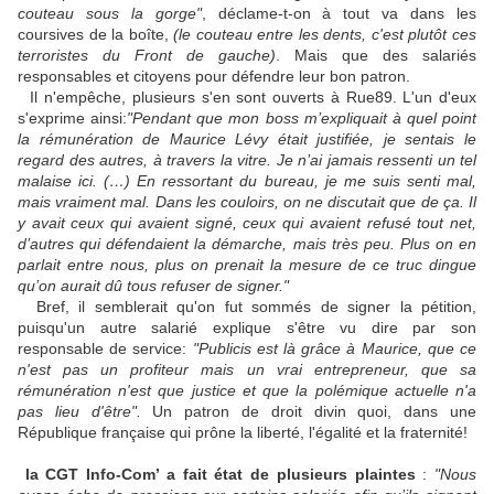
couteau sous la gorge"
, déclame-t-on à tout va dans les
coursives de la boîte,
(le couteau entre les dents, c'est plutôt ces
terroristes du Front de gauche)
. Mais que des salariés
responsables et citoyens pour défendre leur bon patron.
Il n'empêche, plusieurs s'en sont ouverts à Rue89. L'un d'eux
s'exprime ainsi:
"Pendant que mon boss m’expliquait à quel point
la rémunération de Maurice Lévy était justifiée, je sentais le
regard des autres, à travers la vitre. Je n’ai jamais ressenti un tel
malaise ici. (…) En ressortant du bureau, je me suis senti mal,
mais vraiment mal. Dans les couloirs, on ne discutait que de ça. Il
y avait ceux qui avaient signé, ceux qui avaient refusé tout net,
d’autres qui défendaient la démarche, mais très peu. Plus on en
parlait entre nous, plus on prenait la mesure de ce truc dingue
qu’on aurait dû tous refuser de signer."
Bref, il semblerait qu'on fut sommés de signer la pétition,
puisqu'un autre salarié explique s'être vu dire par son
responsable de service:
"Publicis est là grâce à Maurice, que ce
n'est pas un profiteur mais un vrai entrepreneur, que sa
rémunération n'est que justice et que la polémique actuelle n'a
pas lieu d'être".
Un patron de droit divin quoi, dans une
République française qui prône la liberté, l'égalité et la fraternité!
la CGT Info-Com’ a fait état de plusieurs plaintes
:
"Nous