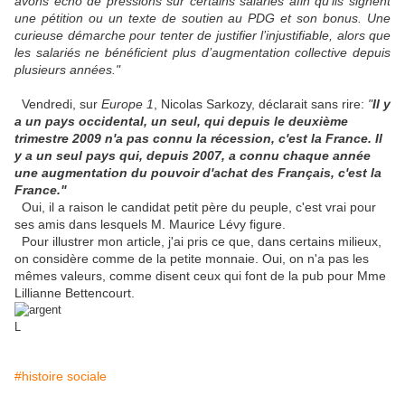
avons écho de pressions sur certains salariés afin qu’ils signent
une pétition ou un texte de soutien au PDG et son bonus. Une
curieuse démarche pour tenter de justifier l’injustifiable, alors que
les salariés ne bénéficient plus d’augmentation collective depuis
plusieurs années."
Vendredi, sur
Europe 1
, Nicolas Sarkozy, déclarait sans rire:
"
Il y
a un pays occidental, un seul, qui depuis le deuxième
trimestre 2009 n'a pas connu la récession, c'est la France. Il
y a un seul pays qui, depuis 2007, a connu chaque année
une augmentation du pouvoir d'achat des Français, c'est la
France."
Oui, il a raison le candidat petit père du peuple, c'est vrai pour
ses amis dans lesquels M. Maurice Lévy figure.
Pour illustrer mon article, j'ai pris ce que, dans certains milieux,
on considère comme de la petite monnaie. Oui, on n'a pas les
mêmes valeurs, comme disent ceux qui font de la pub pour Mme
Lillianne Bettencourt.
L
#histoire sociale