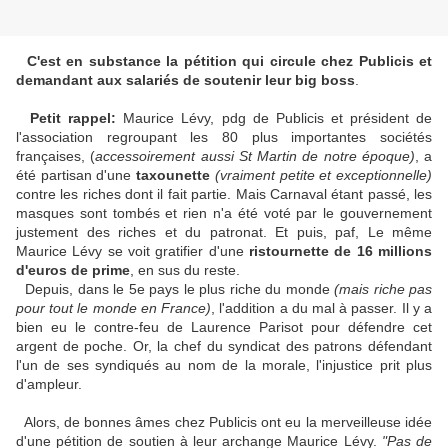
C'est en substance la pétition qui circule chez Publicis et
demandant aux salariés de soutenir leur big boss
.
Petit rappel:
Maurice Lévy, pdg de Publicis et président de
l'association regroupant les 80 plus importantes sociétés
françaises, (
accessoirement aussi St Martin de notre époque)
, a
été partisan d'une
taxounette
(vraiment petite et exceptionnelle)
contre les riches dont il fait partie. Mais Carnaval étant passé, les
masques sont tombés et rien n'a été voté par le gouvernement
justement des riches et du patronat. Et puis, paf, Le même
Maurice Lévy se voit gratifier d'une
ristournette de 16 millions
d'euros de prime
, en sus du reste.
Depuis, dans le 5e pays le plus riche du monde
(mais riche pas
pour tout le monde en France)
, l'addition a du mal à passer. Il y a
bien eu le contre-feu de Laurence Parisot pour défendre cet
argent de poche. Or, la chef du syndicat des patrons défendant
l'un de ses syndiqués au nom de la morale, l'injustice prit plus
d'ampleur.
Alors, de bonnes âmes chez Publicis ont eu la merveilleuse idée
d'une pétition de soutien à leur archange Maurice Lévy.
"Pas de