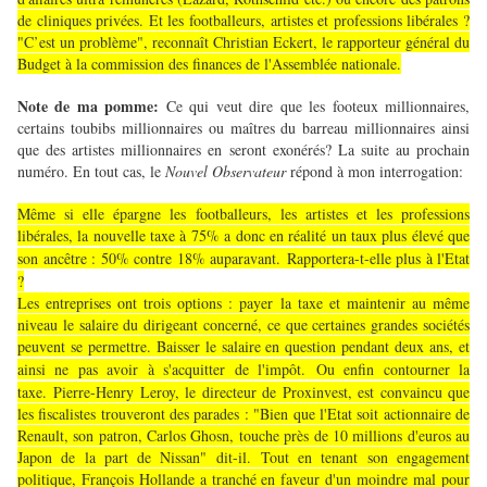
de cliniques privées. Et les footballeurs, artistes et professions libérales ?
"C’est un problème", reconnaît Christian Eckert, le rapporteur général du
Budget à la commission des finances de l'Assemblée nationale.
Note de ma pomme:
Ce qui veut dire que les footeux millionnaires,
certains toubibs millionnaires ou maîtres du barreau millionnaires ainsi
que des artistes millionnaires en seront exonérés? La suite au prochain
numéro. En tout cas, le
Nouvel Observateur
répond à mon interrogation:
Même si elle épargne les footballeurs, les artistes et les professions
libérales, la nouvelle taxe à 75% a donc en réalité un taux plus élevé que
son ancêtre : 50% contre 18% auparavant.
Rapportera-t-elle plus à l'Etat
?
Les entreprises ont trois options : payer la taxe et maintenir au même
niveau le salaire du dirigeant concerné, ce que certaines grandes sociétés
peuvent se permettre. Baisser le salaire en question pendant deux ans, et
ainsi ne pas avoir à s'acquitter de l'impôt.
Ou enfin contourner la
taxe.
Pierre-Henry Leroy, le directeur de Proxinvest, est convaincu que
les fiscalistes trouveront des parades : "Bien que l'Etat soit actionnaire de
Renault, son patron, Carlos Ghosn, touche près de 10 millions d'euros au
Japon de la part de Nissan" dit-il. Tout en tenant son engagement
politique, François Hollande a tranché en faveur d'un moindre mal pour