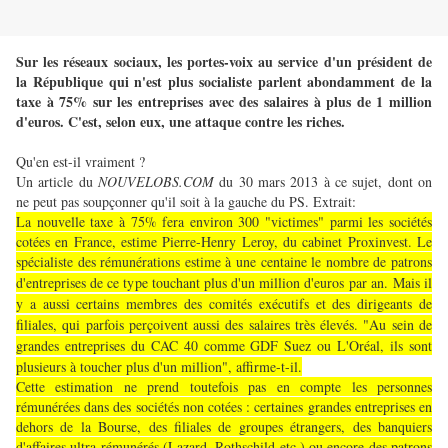
Sur les réseaux sociaux, les portes-voix au service d'un président de
la République qui n'est plus socialiste parlent abondamment de la
taxe à 75% sur les entreprises avec des salaires à plus de 1 million
d'euros. C'est, selon eux, une attaque contre les riches.
Qu'en est-il vraiment ?
Un article du
NOUVELOBS.COM
du 30 mars 2013 à ce sujet, dont on
ne peut pas soupçonner qu'il soit à la gauche du PS. Extrait:
La nouvelle taxe à 75% fera environ 300 "victimes" parmi les sociétés
cotées en France, estime Pierre-Henry Leroy, du cabinet Proxinvest. Le
spécialiste des rémunérations estime à une centaine le nombre de patrons
d'entreprises de ce type touchant plus d'un million d'euros par an.
Mais il
y a aussi certains membres des comités exécutifs et des dirigeants de
filiales, qui parfois perçoivent aussi des salaires très élevés. "Au sein de
grandes entreprises du CAC 40 comme GDF Suez ou L'Oréal, ils sont
plusieurs à toucher plus d'un million", affirme-t-il.
Cette estimation ne prend toutefois pas en compte les personnes
rémunérées dans des sociétés non cotées : certaines grandes entreprises en
dehors de la Bourse, des filiales de groupes étrangers, des banquiers
d'affaires ultra rémunérés (Lazard, Rothschild etc.) ou encore des patrons