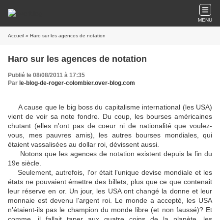
MENU
Accueil
» Haro sur les agences de notation
Haro sur les agences de notation
Publié le 08/08/2011 à 17:35
Par
le-blog-de-roger-colombier.over-blog.com
A cause que le big boss du capitalisme international (les USA)
vient de voir sa note fondre. Du coup, les bourses américaines
chutant (elles n'ont pas de coeur ni de nationalité que voulez-
vous, mes pauvres amis), les autres bourses mondiales, qui
étaient vassalisées au dollar roi, dévissent aussi.
Notons que les agences de notation existent depuis la fin du
19e siècle.
Seulement, autrefois, l'or était l'unique devise mondiale et les
états ne pouvaient émettre des billets, plus que ce que contenait
leur réserve en or. Un jour, les USA ont changé la donne et leur
monnaie est devenu l'argent roi. Le monde a accepté, les USA
n'étaient-ils pas le champion du monde libre (et non faussé)? Et
comme, il fallait taper aux quatre coins de la planète, les