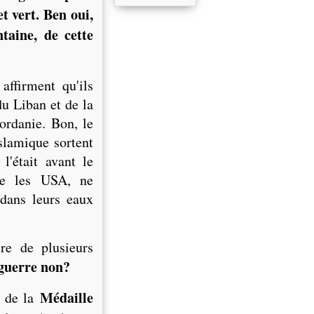
t vert. Ben oui,
aine, de cette
ffirment qu'ils
u Liban et de la
jordanie. Bon, le
slamique sortent
l'était avant le
me les USA, ne
 dans leurs eaux
re de plusieurs
guerre non?
Médaille
A de la