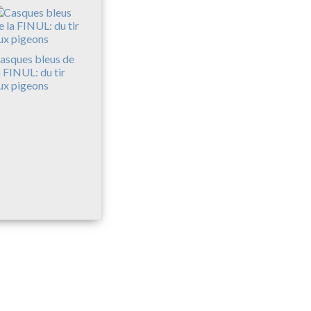
asques bleus de
a FINUL: du tir
ux pigeons