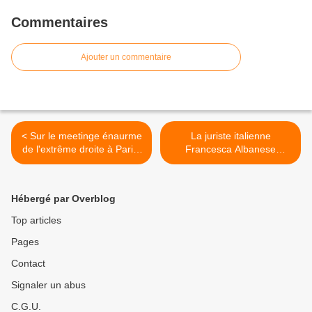
Commentaires
Ajouter un commentaire
< Sur le meetinge énaurme
La juriste italienne
de l'extrême droite à Paris:
Francesca Albanese
une image que vous n'avez
reconduite rapporteure
pas vue
spéciale de l’ONU sur les
territoires palestiniens >
Hébergé par Overblog
Top articles
Pages
Contact
Signaler un abus
C.G.U.