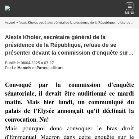
MENU
Accueil
» Alexis Kholer, secrétaire général de la présidence de la République, refuse de se présenter devant la commission d'enquête sur le scandale des eaux minérales. Na!
Alexis Kholer, secrétaire général de la
présidence de la République, refuse de se
présenter devant la commission d'enquête sur
le scandale des eaux minérales. Na!
Publié le 08/04/2025 à 07:17
Par
Le Mantois et Partout ailleurs
Convoqué par la commission d'enquête
sénatoriale, il devait être auditionné ce mardi
matin. Mais hier lundi, un communiqué du
palais de l'Elysée annonçait qu'il déclinait la
convocation. Na!
Mais pourquoi donc convoquer le bras droit
d'Emmanuel Macron dans cette enquête sur le