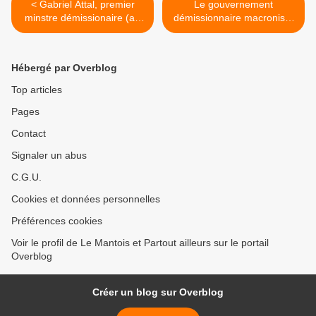
< Gabriel Attal, premier
Le gouvernement
minstre démissionaire (ah
démissionnaire macroniste
bon?) et patron des
toujours au turbin anti-
députés macronistes, écrit
social >
une lettre pour une union
Hébergé par Overblog
sacrée, sauf à Lfl et à
l'extrême droite
Top articles
Pages
Contact
Signaler un abus
C.G.U.
Cookies et données personnelles
Préférences cookies
Voir le profil de Le Mantois et Partout ailleurs sur le portail
Overblog
Créer un blog sur Overblog