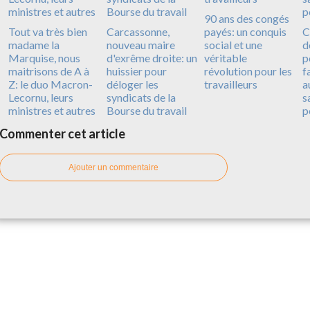
90 ans des congés
Tout va très bien
Carcassonne,
payés: un conquis
C
madame la
nouveau maire
social et une
d
Marquise, nous
d'exrême droite: un
véritable
p
maitrisons de A à
huissier pour
révolution pour les
f
Z: le duo Macron-
déloger les
travailleurs
a
Lecornu, leurs
syndicats de la
s
ministres et autres
Bourse du travail
p
Commenter cet article
Ajouter un commentaire