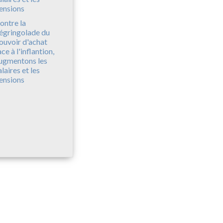
ontre la
égringolade du
ouvoir d'achat
ace à l'inflantion,
ugmentons les
alaires et les
ensions