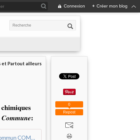
Connexion
+
Créer mon blog
 et Partout ailleurs
0
s chimiques
Repost
:
 Commune
LE DOSSIER NOIR DU MÉDICAMENT [CGT-FNIC] - Commun COMMUNE [le blog d'El Diablo]