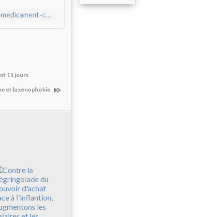
http://www.communcommune.com/2023/11/le-dossier-noir-du-medicament-cgt-fnic.html
nt 11 jours
me et la xénophobie