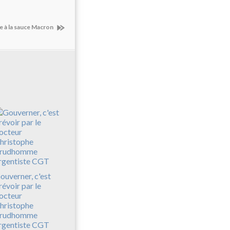
e à la sauce Macron
ouverner, c'est
révoir par le
octeur
hristophe
rudhomme
rgentiste CGT