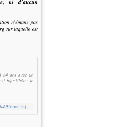
te, ni d’aucun
tition n’émane pas
rg sur laquelle est
 à 64 ans avec un
t injustifiée : le
https://www.change.org/p/retraites-non-%C3%A0-cette-r%C3%A9forme-injuste-et-brutale-reformesdesretraites