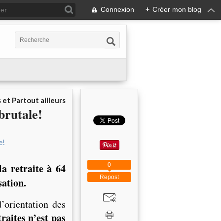
Connexion
+
Créer mon blog
 et Partout ailleurs
brutale!
0
a retraite à 64
Repost
sation.
’orientation des
raites n’est pas