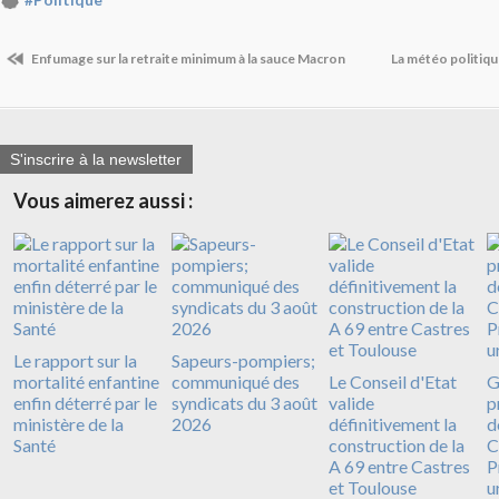
#Politique
Enfumage sur la retraite minimum à la sauce Macron
La météo politiqu
S'inscrire à la newsletter
Vous aimerez aussi :
Le rapport sur la
Sapeurs-pompiers;
mortalité enfantine
communiqué des
Le Conseil d'Etat
G
enfin déterré par le
syndicats du 3 août
valide
p
ministère de la
2026
définitivement la
d
Santé
construction de la
C
A 69 entre Castres
P
et Toulouse
u