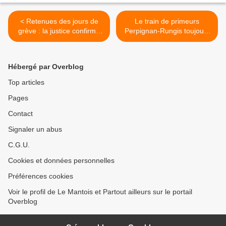
< Retenues des jours de
Le train de primeurs
grève : la justice confirme
Perpignan-Rungis toujours
que la SNCF est hors la loi
en danger de mort >
Hébergé par Overblog
Top articles
Pages
Contact
Signaler un abus
C.G.U.
Cookies et données personnelles
Préférences cookies
Voir le profil de Le Mantois et Partout ailleurs sur le portail
Overblog