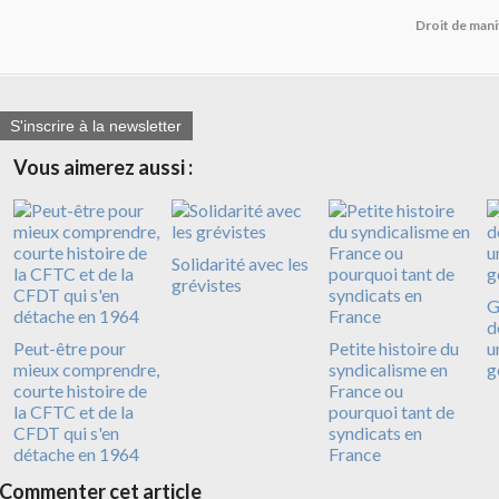
Droit de manif
S'inscrire à la newsletter
Vous aimerez aussi :
Solidarité avec les
grévistes
G
d
Peut-être pour
Petite histoire du
u
mieux comprendre,
syndicalisme en
g
courte histoire de
France ou
la CFTC et de la
pourquoi tant de
CFDT qui s'en
syndicats en
détache en 1964
France
Commenter cet article