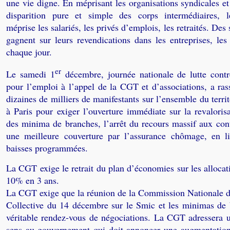
une vie digne. En méprisant les organisations syndicales et
disparition pure et simple des corps intermédiaires, 
méprise les salariés, les privés d’emplois, les retraités. Des s
gagnent sur leurs revendications dans les entreprises, les
chaque jour.
er
Le samedi 1
décembre, journée nationale de lutte contre
pour l’emploi à l’appel de la CGT et d’associations, a ras
dizaines de milliers de manifestants sur l’ensemble du terri
à Paris pour exiger l’ouverture immédiate sur la revaloris
des minima de branches, l’arrêt du recours massif aux cont
une meilleure couverture par l’assurance chômage, en l
baisses programmées.
La CGT exige le retrait du plan d’économies sur les alloca
10% en 3 ans.
La CGT exige que la réunion de la Commission Nationale d
Collective du 14 décembre sur le Smic et les minimas de 
véritable rendez-vous de négociations. La CGT adressera u
sens au gouvernement qui doit annoncer une augmentation 