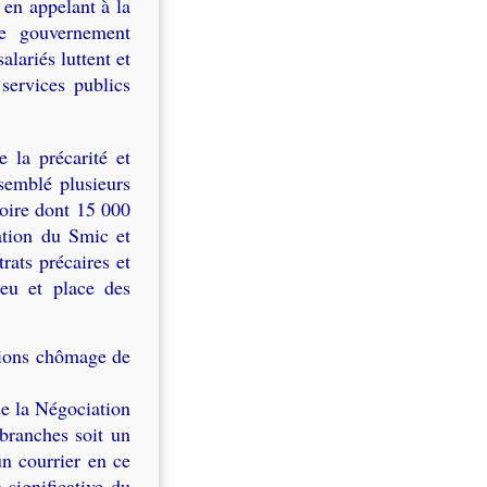
 en appelant à la
le gouvernement
alariés luttent et
 services publics
 la précarité et
semblé plusieurs
toire dont 15 000
ation du Smic et
rats précaires et
ieu et place des
tions chômage de
e la Négociation
branches soit un
n courrier en ce
significative du