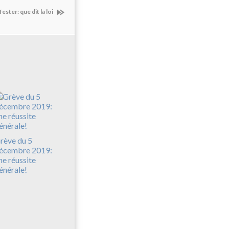
ester: que dit la loi
rève du 5
écembre 2019:
ne réussite
énérale!