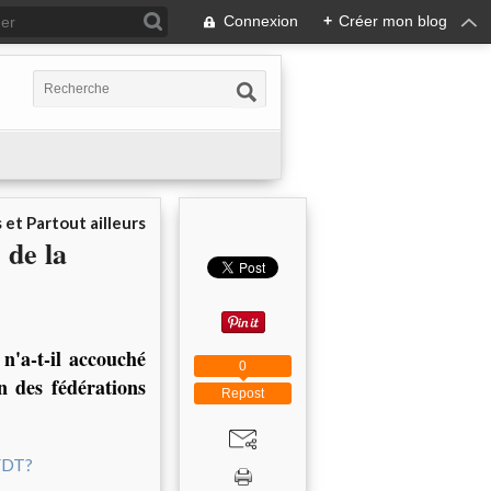
Connexion
+
Créer mon blog
 et Partout ailleurs
 de la
n'a-t-il accouché
0
 des fédérations
Repost