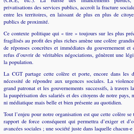
(CICE, etc.). La baisse des financements publics
privatisations des services publics, accroît la fracture sociale
entre les territoires, en laissant de plus en plus de citoy
publics de proximité.
Ce contexte politique qui « tire » toujours sur les plus préc
fragilisés au profit des plus riches amène une colère grandi
de réponses concrètes et immédiates du gouvernement et d
refus d’ouvrir de véritables négociations, génèrent une lég
la population.
La CGT partage cette colère et porte, encore dans les d
nécessité de répondre aux urgences sociales. La violenc
grand patronat et les gouvernements successifs, à travers la
la paupérisation des salariés et des citoyens de notre pays, 
ni médiatique mais belle et bien présente au quotidien.
Tout l’enjeu pour notre organisation est que cette colère se
rapport de force conséquent qui permettra d’exiger et d’ob
avancées sociales ; une société juste dans laquelle chacun-e