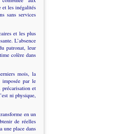
, combinée aux
 et les inégalités
ens sans services
aires et les plus
ssante. L’absence
u patronat, leur
itime colère dans
erniers mois, la
e imposée par le
 précarisation et
n’est ni physique,
 transforme en un
tenir de réelles
 a une place dans