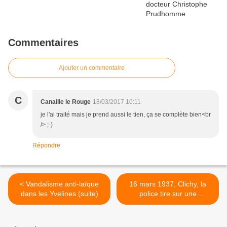
Commentaires
Ajouter un commentaire
C
Canaille le Rouge
18/03/2017 10:11
je l'ai traité mais je prend aussi le tien, ça se complète bien<br
/> ;-)
Répondre
< Vandalisme anti-laïque
16 mars 1937, Clichy, la
dans les Yvelines (suite)
police tire sur une
manifestation anti-fasciste:
6 morts et plus de 300
blessés >