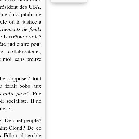
 président des USA,
arme du capitalisme
ule où la justice a
rnements de fonds
e l'extrême droite?
te judiciaire pour
 collaborateurs,
t moi, sans preuve
lle s'oppose à tout
a ferait bobo aux
s notre pays".
Pile
 socialiste. Il ne
 des 4.
re. De quel peuple?
int-Cloud
? De ce
 Fillon, il semble