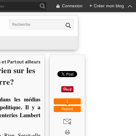
Connexion
+
Créer mon blog
 et Partout ailleurs
ien sur les
arre?
 dans les médias
1
olitique. Il y a
Repost
enteries Lambert
 Rien. Serait-elle