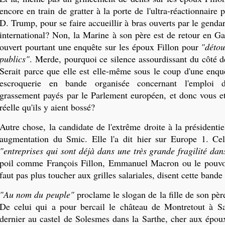
encore en train de gratter à la porte de l'ultra-réactionnaire
D. Trump, pour se faire accueillir à bras ouverts par le gend
international? Non, la Marine à son père est de retour en Ga
ouvert pourtant une enquête sur les époux Fillon pour
"détou
publics"
. Merde, pourquoi ce silence assourdissant du côté d
Serait parce que elle est elle-même sous le coup d'une enquê
escroquerie en bande organisée concernant l'emploi de
grassement payés par le Parlement européen, et donc vous e
réelle qu'ils y aient bossé?
Autre chose, la candidate de l'extrême droite à la présidentie
augmentation du Smic. Elle l'a dit hier sur Europe 1. Cel
"entreprises qui sont déjà dans une très grande fragilité dan
poil comme François Fillon, Emmanuel Macron ou le pouvoir
faut pas plus toucher aux grilles salariales, disent cette bande
"Au nom du peuple"
proclame le slogan de la fille de son pè
De celui qui a pour bercail le château
de Montretout à Sa
dernier au castel de Solesmes dans la Sarthe, cher aux époux