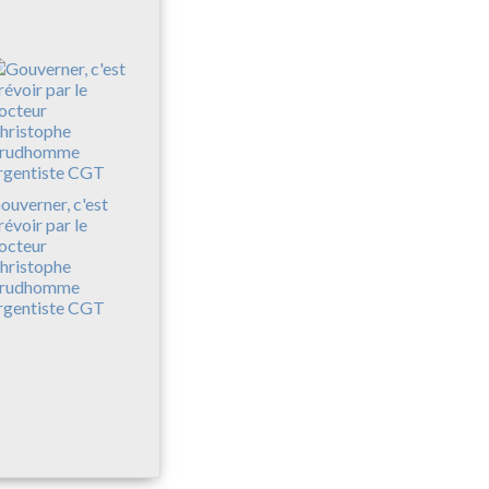
ouverner, c'est
révoir par le
octeur
hristophe
rudhomme
rgentiste CGT