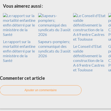
Vous aimerez aussi :
Le rapport sur la
Sapeurs-pompiers;
mortalité enfantine
communiqué des
Le Conseil d'Etat
G
enfin déterré par le
syndicats du 3 août
valide
p
ministère de la
2026
définitivement la
d
Santé
construction de la
C
A 69 entre Castres
P
et Toulouse
u
Commenter cet article
Ajouter un commentaire