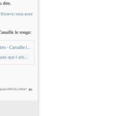
u dire.
Canaille le rouge:
Il ne faudrait pas que l'arbre Fillon et ses rameaux parasites - Canaille le Rouge, le c@rnet, ses p@ges.
http://canaille-le-rouge.over-blog.com/2017/01/il-ne-faudrait-pas-que-l-arbre-fillon-et-ses-rameaux-parasites.html?utm_source=_ob_email&utm_medium=_ob_notification&utm_campaign=_ob_pushmail
qui profite le crime?