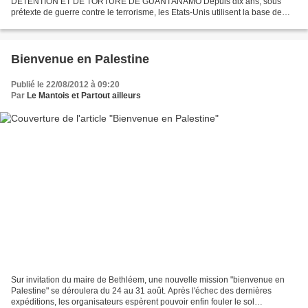
DÉTENTION ET DE TORTURE DE GUANTÁNAMO Depuis dix ans, sous
prétexte de guerre contre le terrorisme, les Etats-Unis utilisent la base de
Guantanamo comme un centre de détention illégal...
Bienvenue en Palestine
Publié le 22/08/2012 à 09:20
Par
Le Mantois et Partout ailleurs
Sur invitation du maire de Bethléem, une nouvelle mission "bienvenue en
Palestine" se déroulera du 24 au 31 août. Après l'échec des dernières
expéditions, les organisateurs espèrent pouvoir enfin fouler le sol