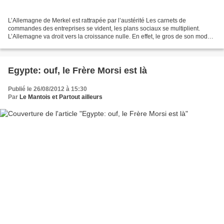
L’Allemagne de Merkel est rattrapée par l’austérité Les carnets de
commandes des entreprises se vident, les plans sociaux se multiplient.
L’Allemagne va droit vers la croissance nulle. En effet, le gros de son modèle
économique est basé sur son excédent...
Egypte: ouf, le Frère Morsi est là
Publié le 26/08/2012 à 15:30
Par
Le Mantois et Partout ailleurs