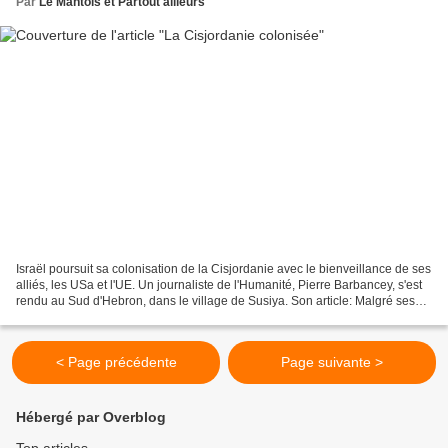
Par
Le Mantois et Partout ailleurs
Israël poursuit sa colonisation de la Cisjordanie avec le bienveillance de ses
alliés, les USa et l'UE. Un journaliste de l'Humanité, Pierre Barbancey, s'est
rendu au Sud d'Hebron, dans le village de Susiya. Son article: Malgré ses
quatre-vingt-cinq ans...
< Page précédente
Page suivante >
Hébergé par Overblog