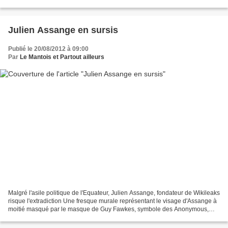
cisjordanien. Nouvelle mission, nouvel espoir,...
Julien Assange en sursis
Publié le 20/08/2012 à 09:00
Par
Le Mantois et Partout ailleurs
Malgré l'asile politique de l'Equateur, Julien Assange, fondateur de Wikileaks
risque l'extradiction Une fresque murale représentant le visage d'Assange à
moitié masqué par le masque de Guy Fawkes, symbole des Anonymous,
bailloné par le drapeau américain....