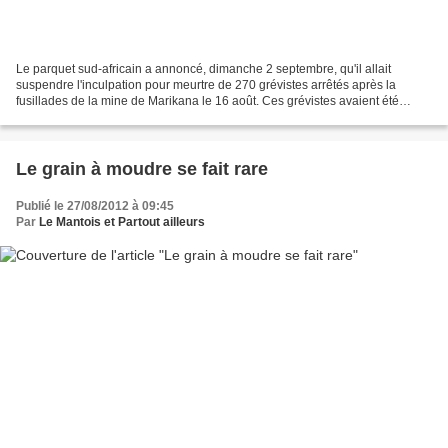
Le parquet sud-africain a annoncé, dimanche 2 septembre, qu'il allait
suspendre l'inculpation pour meurtre de 270 grévistes arrêtés après la
fusillades de la mine de Marikana le 16 août. Ces grévistes avaient été
inculpés jeudi pour le meurtre de 34 de...
Le grain à moudre se fait rare
Publié le 27/08/2012 à 09:45
Par
Le Mantois et Partout ailleurs