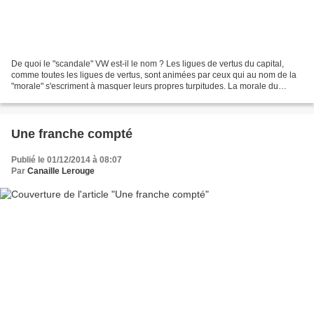
De quoi le "scandale" VW est-il le nom ? Les ligues de vertus du capital,
comme toutes les ligues de vertus, sont animées par ceux qui au nom de la
"morale" s'escriment à masquer leurs propres turpitudes. La morale du
capital, c'est comme la pédophilie...
Une franche compté
Publié le 01/12/2014 à 08:07
Par
Canaille Lerouge