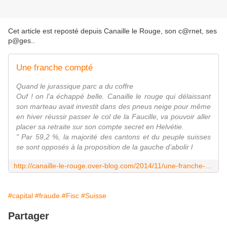
Cet article est reposté depuis
Canaille le Rouge, son c@rnet, ses
p@ges.
.
Une franche compté
Quand le jurassique parc a du coffre
Ouf ! on l'a échappé belle. Canaille le rouge qui délaissant
son marteau avait investit dans des pneus neige pour même
en hiver réussir passer le col de la Faucille, va pouvoir aller
placer sa retraite sur son compte secret en Helvétie.
" Par 59,2 %, la majorité des cantons et du peuple suisses
se sont opposés à la proposition de la gauche d’abolir l
http://canaille-le-rouge.over-blog.com/2014/11/une-franche-compte.html
#capital
#fraude
#Fisc
#Suisse
Partager