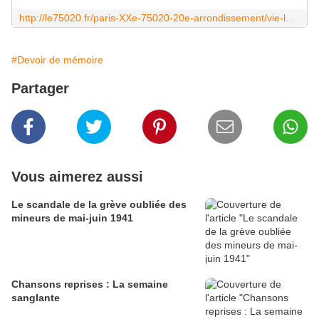
http://le75020.fr/paris-XXe-75020-20e-arrondissement/vie-locale/61757-tag-pro-dieudonne-souille-fresque-hommage-groupe-manouchian.paris-75020-info
#Devoir de mémoire
Partager
Vous aimerez aussi
Le scandale de la grève oubliée des
mineurs de mai-juin 1941
Chansons reprises : La semaine
sanglante