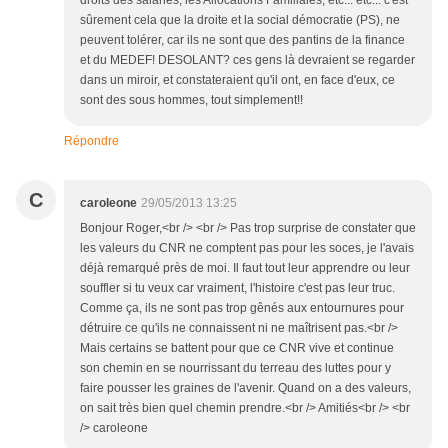
droits des salariés, les Allocations Familiales, etc... etc... c'est
sûrement cela que la droite et la social démocratie (PS), ne
peuvent tolérer, car ils ne sont que des pantins de la finance
et du MEDEF! DESOLANT? ces gens là devraient se regarder
dans un miroir, et constateraient qu'il ont, en face d'eux, ce
sont des sous hommes, tout simplement!!
Répondre
C
caroleone
29/05/2013 13:25
Bonjour Roger,<br /> <br /> Pas trop surprise de constater que
les valeurs du CNR ne comptent pas pour les soces, je l'avais
déjà remarqué près de moi. Il faut tout leur apprendre ou leur
souffler si tu veux car vraiment, l'histoire c'est pas leur truc.
Comme ça, ils ne sont pas trop gênés aux entournures pour
détruire ce qu'ils ne connaissent ni ne maîtrisent pas.<br />
Mais certains se battent pour que ce CNR vive et continue
son chemin en se nourrissant du terreau des luttes pour y
faire pousser les graines de l'avenir. Quand on a des valeurs,
on sait très bien quel chemin prendre.<br /> Amitiés<br /> <br
/> caroleone