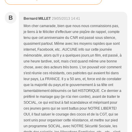
B
Bernard MILLET
29/05/2013 14:41
Mon cher camarade, bien que nous nous connaissions pas,
je tiens à te féliciter d'effectuer une piqûre de rappel, compte
tenu que cet anniversaire du CNR est passé sous silence,
quasiment partout. Même avec les moyens rapides que sont
internet, Facebook, etc.. AUCUNE info sur cette journée
mémorable, alors qu'il y a quelques jours,un film, est passé, à
une heure tardive, soit, mais c'est quand même une bonne
chose, avec des acteurs très bons. L'on pouvait voir comment
s'est réunie ces résistants, ces patriotes qui avaient foi dans
leur pays, La FRANCE. Il y a 50 ans, et, force est de constater
que la majorité du pays,et le gouvernement à sa tête ont
lamentablement détournés ce fait HISTORIQUE. Ce dernier a
préféré le mariage gay (je n'ai rien contre), avant de traiter le
SOCIAL, ce qui est tout à fait scandaleux et méprisant pour
ces jeunes gens qui se sont battus pour NOTRE LIBERTE!
OUI, il faut saluer le courage des cocos et de la CGT, qui se
sont unis pour organiser cette résistance, et mettre sur pied
un programme SOCIAL, avec NOTRE Sécurité Sociale, les