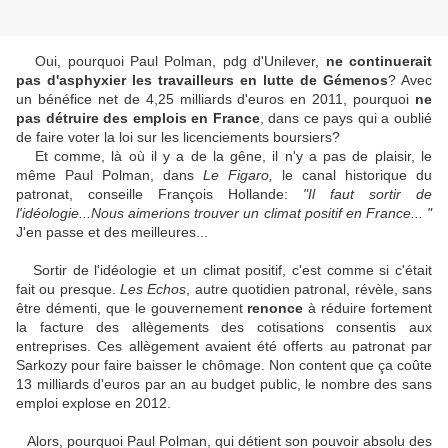
Oui, pourquoi Paul Polman, pdg d'Unilever,
ne continuerait
pas d'asphyxier les travailleurs en lutte de Gémenos
? Avec
un bénéfice net de 4,25 milliards d'euros en 2011, pourquoi
ne
pas détruire des emplois en France
, dans ce pays qui a oublié
de faire voter la loi sur les licenciements boursiers?
Et comme, là où il y a de la gêne, il n'y a pas de plaisir, le
même Paul Polman, dans
Le Figaro,
le canal historique du
patronat, conseille François Hollande:
"Il faut sortir de
l'idéologie...Nous aimerions trouver un climat positif en France... "
J'en passe et des meilleures...
Sortir de l'idéologie et un climat positif, c'est comme si c'était
fait ou presque.
Les Echos
, autre quotidien patronal, révèle, sans
être démenti, que le gouvernement
renonce
à réduire fortement
la facture des allègements des cotisations consentis aux
entreprises. Ces allègement avaient été offerts au patronat par
Sarkozy pour faire baisser le chômage. Non content que ça coûte
13 milliards d'euros par an au budget public, le nombre des sans
emploi explose en 2012.
Alors, pourquoi Paul Polman, qui détient son pouvoir absolu des