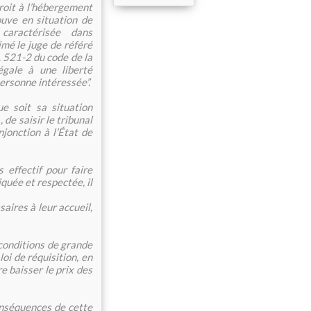
droit à l’hébergement
ouve en situation de
caractérisée dans
imé le juge de référé
 L 521-2 du code de la
égale à une liberté
ersonne intéressée”.
 soit sa situation
, de saisir le tribunal
njonction à l’État de
effectif pour faire
liquée et respectée, il
aires à leur accueil,
onditions de grande
oi de réquisition, en
e baisser le prix des
séquences de cette