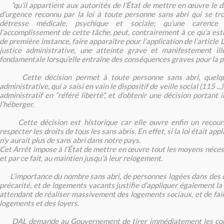
“qu’il appartient aux autorités de l’État de mettre en œuvre le 
d’urgence reconnu par la loi à toute personne sans abri qui se tr
détresse médicale, psychique et sociale; qu’une carence 
l’accomplissement de cette tâche, peut, contrairement à ce qu’a est
de première instance, faire apparaître pour l’application de l’article
justice administrative, une atteinte grave et manifestement ill
fondamentale lorsqu’elle entraîne des conséquences graves pour la p
Cette décision permet à toute personne sans abri, quelque
administrative, qui a saisi en vain le dispositif de veille social (115 ...) 
administratif en “référé liberté”, et d’obtenir une décision portant i
l’héberger.
Cette décision est historique car elle ouvre enfin un recours 
respecter les droits de tous les sans abris. En effet, si la loi était app
n’y aurait plus de sans abri dans notre pays.
Cet Arrêt impose à l’État de mettre en œuvre tout les moyens nécess
et par ce fait, au maintien jusqu’à leur relogement.
L’importance du nombre sans abri, de personnes logées dans des c
précarité, et de logements vacants justifie d’appliquer également la l
attendant de réaliser massivement des logements sociaux, et de fair
logements et des loyers.
DAL demande au Gouvernement de tirer immédiatement les con