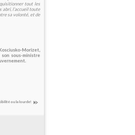
quisitionner tout les
abri, l’accueil toute
tre sa volonté, et de
osciusko-Morizet,
 son sous-ministre
gouvernement.
xibilité ou la lourde!