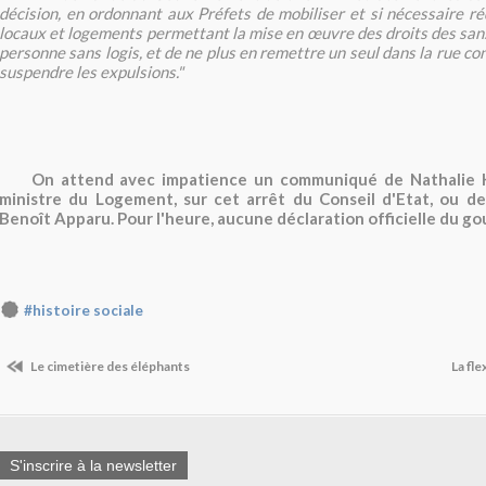
décision, en ordonnant aux Préfets de mobiliser et si nécessaire ré
locaux et logements permettant la mise en œuvre des droits des sans 
personne sans logis, et de ne plus en remettre un seul dans la rue con
suspendre les expulsions."
On attend avec impatience un communiqué de Nathalie K
ministre du Logement, sur cet arrêt du Conseil d'Etat, ou de
Benoît Apparu. Pour l'heure, aucune déclaration officielle du 
#histoire sociale
Le cimetière des éléphants
La fle
S'inscrire à la newsletter