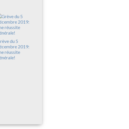
rève du 5
écembre 2019:
ne réussite
énérale!