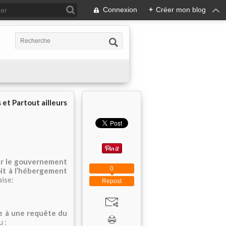
Connexion
+
Créer mon blog
 et Partout ailleurs
ar le gouvernement
0
oit à l’hébergement
aise:
Repost
e à une requête du
 :