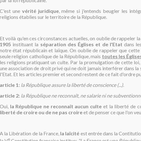
par la loi républicaine.
C'est une
vérité juridique
, même si j'entends beugler les intég
religions établies sur le territoire de la République.
Et voilà qu'en ces circonstances actuelles, on oublie de rappeler l
1905
instituant la
séparation des Églises et de l'Etat
dans les
notre état républicain et laïque. On oublie de rappeler que cette 
seule religion catholique de la République, mais
toutes les Église
les religions pratiquant un culte. Par la promulgation de cette loi,
une association de droit privé qui ne doit jamais interférer dans 
l'Etat. Et les articles premier et second restent de ce fait d'ordre p
article 1:
la République assure la liberté de conscience (...)
.
article 2:
la République ne reconnaît, ne salarie ni ne subventionn
Oui,
la République ne reconnaît aucun culte
et la liberté de c
liberté de croire ou de ne pas croire
et de penser ce que l'on veu
A la Libération de la France,
la laïcité
est entrée dans la Contituti
e
la V
Constitution française institue:
"La France est une République