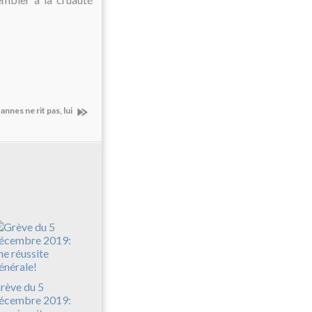
annes ne rit pas, lui
rève du 5
écembre 2019: