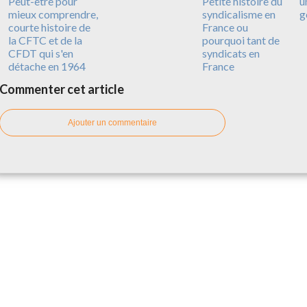
Peut-être pour
Petite histoire du
u
mieux comprendre,
syndicalisme en
g
courte histoire de
France ou
la CFTC et de la
pourquoi tant de
CFDT qui s'en
syndicats en
détache en 1964
France
Commenter cet article
Ajouter un commentaire