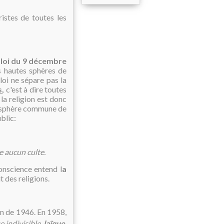
ristes de toutes les
a
loi du 9 décembre
 hautes sphères de
loi ne sépare pas la
s
,
c'est à dire toutes
 la religion est donc
la sphère commune de
ublic:
e aucun culte.
onscience entend l
a
t des religions.
on de 1946. En 1958,
 indivisible,
laïque
,