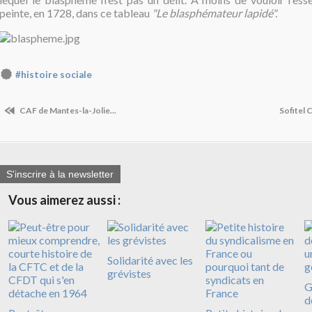
peinte, en 1728, dans ce tableau
"Le blasphémateur lapidé".
#histoire sociale
CAF de Mantes-la-Jolie...
Sofitel C
S'inscrire à la newsletter
Vous aimerez aussi :
Solidarité avec les
grévistes
G
d