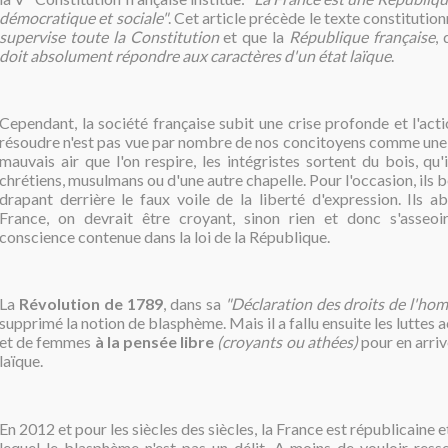
démocratique et sociale"
. Cet article précède le texte constitutionn
supervise toute la Constitution
et que la
République française
, 
doit absolument répondre aux caractères d'un état laïque
.
Cependant, la société française subit une crise profonde et l'acti
résoudre n'est pas vue par nombre de nos concitoyens comme une s
mauvais air que l'on respire, les intégristes sortent du bois, qu'
chrétiens, musulmans ou d'une autre chapelle. Pour l'occasion, ils b
drapant derrière le faux voile de la liberté d'expression. Ils 
France, on devrait être croyant, sinon rien et donc s'asseoi
conscience contenue dans la loi de la République.
La
Révolution de 1789
, dans sa
"Déclaration des droits de l'ho
supprimé la notion de blasphème. Mais il a fallu ensuite les lutte
et de femmes
à la pensée libre
(croyants ou athées)
pour en arri
laïque.
En 2012 et pour les siècles des siècles, la France est républicaine e
lequel le blasphème n'est pas un délit. A moins de vouloir ress