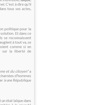
el. C'est à dire qu'il
dans tous ses actes,
on politique pour la
olution. Et dans ce
ils se reconnaissent
euglent à tout va, se
aboient comme si en
r sur la liberté de
mme et du citoyen"
a
s acharnées d'hommes
ver à une République
t un état laïque dans
embler à la cruauté