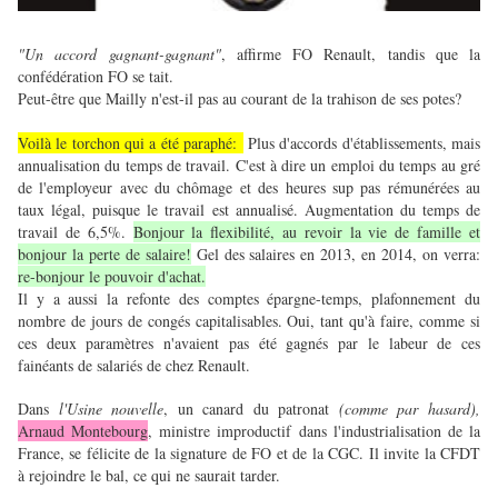
"Un accord gagnant-gagnant"
, affirme FO Renault, tandis que la
confédération FO se tait.
Peut-être que Mailly n'est-il pas au courant de la trahison de ses potes?
Voilà le torchon qui a été paraphé:
Plus d'accords d'établissements, mais
annualisation du temps de travail. C'est à dire un emploi du temps au gré
de l'employeur avec du chômage et des heures sup pas rémunérées au
taux légal, puisque le travail est annualisé. Augmentation du temps de
travail de 6,5%.
Bonjour la flexibilité, au revoir la vie de famille et
bonjour la perte de salaire!
Gel des salaires en 2013, en 2014, on verra:
re-bonjour le pouvoir d'achat.
Il y a aussi la refonte des comptes épargne-temps, plafonnement du
nombre de jours de congés capitalisables. Oui, tant qu'à faire, comme si
ces deux paramètres n'avaient pas été gagnés par le labeur de ces
fainéants de salariés de chez Renault.
Dans
l'Usine nouvelle
, un canard du patronat
(comme par hasard),
Arnaud Montebourg
, ministre improductif dans l'industrialisation de la
France, se félicite de la signature de FO et de la CGC. Il invite la CFDT
à rejoindre le bal, ce qui ne saurait tarder.