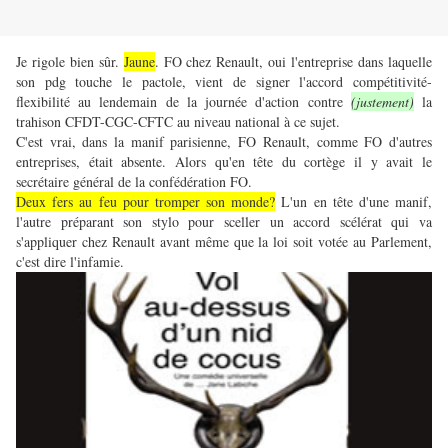
Je rigole bien sûr.
Jaune
. FO chez Renault, oui l'entreprise dans laquelle
son pdg touche le pactole, vient de signer l'accord compétitivité-
flexibilité au lendemain de la journée d'action contre
(justement)
la
trahison CFDT-CGC-CFTC au niveau national à ce sujet.
C'est vrai, dans la manif parisienne, FO Renault, comme FO d'autres
entreprises, était absente. Alors qu'en tête du cortège il y avait le
secrétaire général de la confédération FO.
Deux fers au feu pour tromper son monde?
L'un en tête d'une manif,
l'autre préparant son stylo pour sceller un accord scélérat qui va
s'appliquer chez Renault avant même que la loi soit votée au Parlement,
c'est dire l'infamie.