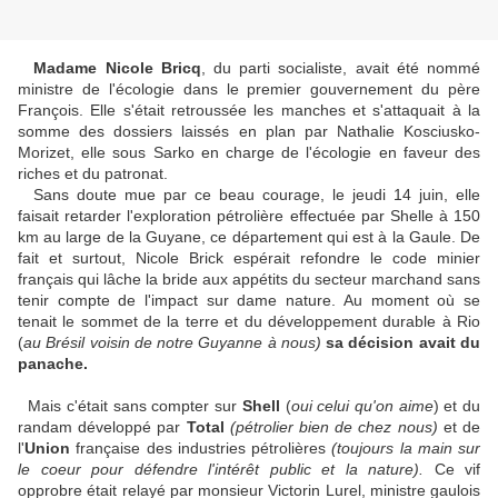
Madame Nicole Bricq
, du parti socialiste, avait été nommé
ministre de l'écologie dans le premier gouvernement du père
François. Elle s'était retroussée les manches et s'attaquait à la
somme des dossiers laissés en plan par Nathalie Kosciusko-
Morizet, elle sous Sarko en charge de l'écologie en faveur des
riches et du patronat.
Sans doute mue par ce beau courage, le jeudi 14 juin, elle
faisait retarder l'exploration pétrolière effectuée par Shelle à 150
km au large de la Guyane, ce département qui est à la Gaule. De
fait et surtout, Nicole Brick espérait refondre le code minier
français qui lâche la bride aux appétits du secteur marchand sans
tenir compte de l'impact sur dame nature. Au moment où se
tenait le sommet de la terre et du développement durable à Rio
(
au Brésil voisin de notre Guyanne à nous)
sa décision avait du
panache.
Mais c'était sans compter sur
Shell
(
oui celui qu'on aime
) et du
randam développé par
Total
(pétrolier bien de chez nous)
et de
l'
Union
française des industries pétrolières
(toujours la main sur
le coeur pour défendre l'intérêt public et la nature).
Ce vif
opprobre était relayé par monsieur Victorin Lurel, ministre gaulois