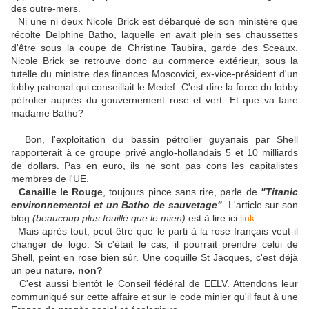
des outre-mers.
Ni une ni deux Nicole Brick est débarqué de son ministère que
récolte Delphine Batho, laquelle en avait plein ses chaussettes
d'être sous la coupe de Christine Taubira, garde des Sceaux.
Nicole Brick se retrouve donc au commerce extérieur, sous la
tutelle du ministre des finances Moscovici, ex-vice-président d'un
lobby patronal qui conseillait le Medef. C'est dire la force du lobby
pétrolier auprès du gouvernement rose et vert. Et que va faire
madame Batho?
Bon, l'exploitation du bassin pétrolier guyanais par Shell
rapporterait à ce groupe privé anglo-hollandais 5 et 10 milliards
de dollars. Pas en euro, ils ne sont pas cons les capitalistes
membres de l'UE.
Canaille le Rouge
, toujours pince sans rire, parle de
"Titanic
environnemental et un Batho de sauvetage"
. L'article sur son
blog
(beaucoup plus fouillé que le mien)
est à lire ici:
link
Mais après tout, peut-être que le parti à la rose français veut-il
changer de logo. Si c'était le cas, il pourrait prendre celui de
Shell, peint en rose bien sûr. Une coquille St Jacques, c'est déjà
un peu nature
, non?
C'est aussi bientôt le Conseil fédéral de EELV. Attendons leur
communiqué sur cette affaire et sur le code minier qu'il faut à une