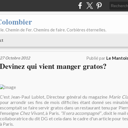
Colombier
le. Chemin de Fer. Chemins de faire. Corbières éternelles.
ct
27 Octobre 2012
Publié par
Le Mantois
Devinez qui vient manger gratos?
C'est Jean-Paul Lublot, Directeur général du magazine
Marie Cla
pour arrondir ses fins de mois difficiles étant donné ses minabl
escomptait se faire servir gratos dans un restaurant tenu par Pier
l'enseigne
Chez Vivant
, à Paris.
"Il sera accompagné"
, dixit le mai
collaboratrice du dit DG et cela dans le cadre d'un article pour te
à Paris.