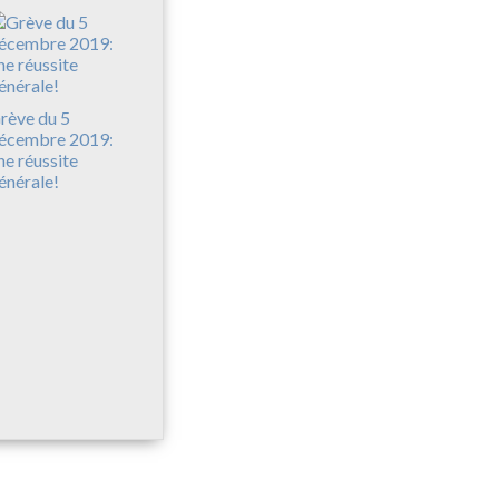
rève du 5
écembre 2019:
ne réussite
énérale!