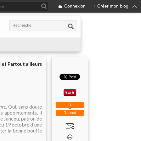
Connexion
+
Créer mon blog
 et Partout ailleurs
0
ire
. Oui, sans doute
es appointements, il
Repost
re Jancou, patron de
l du 19 octobre d'une
ster la bonne bouffe