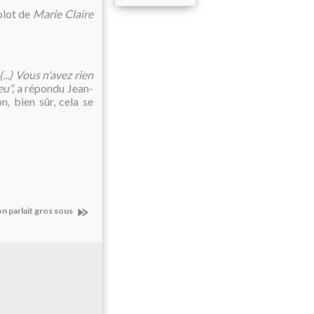
blot de
Marie Claire
..) Vous n'avez rien
u",
a répondu Jean-
on
,
bien sûr, cela se
on parlait gros sous