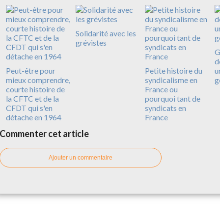
Solidarité avec les
grévistes
G
d
Peut-être pour
Petite histoire du
u
mieux comprendre,
syndicalisme en
g
courte histoire de
France ou
la CFTC et de la
pourquoi tant de
CFDT qui s'en
syndicats en
détache en 1964
France
Commenter cet article
Ajouter un commentaire