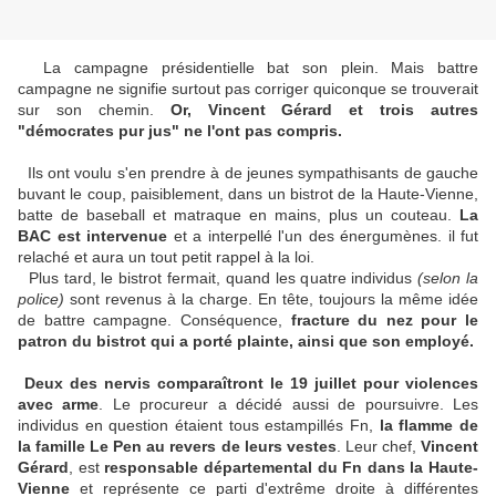
La campagne présidentielle bat son plein. Mais battre
campagne ne signifie surtout pas corriger quiconque se trouverait
sur son chemin.
Or, Vincent Gérard et trois autres
"démocrates pur jus" ne l'ont pas compris.
Ils ont voulu s'en prendre à de jeunes sympathisants de gauche
buvant le coup, paisiblement, dans un bistrot de la Haute-Vienne,
batte de baseball et matraque en mains, plus un couteau.
La
BAC est intervenue
et a interpellé l'un des énergumènes. il fut
relaché et aura un tout petit rappel à la loi.
Plus tard, le bistrot fermait, quand les quatre individus
(selon la
police)
sont revenus à la charge. En tête, toujours la même idée
de battre campagne. Conséquence,
fracture du nez pour le
patron du bistrot qui a porté plainte, ainsi que son employé.
Deux des nervis comparaîtront le 19 juillet pour violences
avec arme
. Le procureur a décidé aussi de poursuivre. Les
individus en question étaient tous estampillés Fn,
la flamme de
la famille Le Pen au revers de leurs vestes
. Leur chef,
Vincent
Gérard
, est
responsable départemental du Fn dans la Haute-
Vienne
et représente ce parti d'extrême droite à différentes