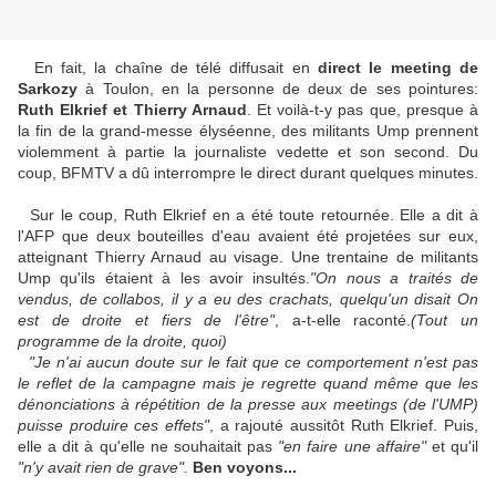
En fait, la chaîne de télé diffusait en
direct le meeting de
Sarkozy
à Toulon, en la personne de deux de ses pointures:
Ruth Elkrief et Thierry Arnaud
. Et voilà-t-y pas que, presque à
la fin de la grand-messe élyséenne, des militants Ump prennent
violemment à partie la journaliste vedette et son second. Du
coup, BFMTV a dû interrompre le direct durant quelques minutes.
Sur le coup, Ruth Elkrief en a été toute retournée. Elle a dit à
l'AFP que deux bouteilles d'eau avaient été projetées sur eux,
atteignant Thierry Arnaud au visage. Une trentaine de militants
Ump qu'ils étaient à les avoir insultés.
"On nous a traités de
vendus, de collabos, il y a eu des crachats, quelqu'un disait On
est de droite et fiers de l'être"
, a-t-elle raconté.
(Tout un
programme de la droite, quoi)
"Je n'ai aucun doute sur le fait que ce comportement n'est pas
le reflet de la campagne mais je regrette quand même que les
dénonciations à répétition de la presse aux meetings (de l'UMP)
puisse produire ces effets"
, a rajouté aussitôt Ruth Elkrief. Puis,
elle a dit à qu'elle ne souhaitait pas
"en faire une affaire"
et qu'il
"n'y avait rien de grave"
.
Ben voyons...