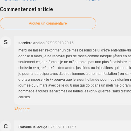
Commenter cet article
Ajouter un commentaire
S
sorcière and co
07/03/2013 20:15
merci de laisser s'exprimer un de mes besoins celui d'être entendue<b
donc le 8 mars, je ne recevrai pas de roses comme lorsque j'étais en acti
seulement ce jour là)mais je ne m'épuiserai pas non plus à satisfaire
chefs<br /> n, n+1, n+2....demandes justifiées ou injustifiées qui usent 
je pourrai participer avec d'autres femmes à une manifestation ( en sal
droits à imposer<br /> pourvu que le sieur hollande pour nous glorifier
journée du 8 mars avec celle du 8 mai qui doit dans un méli mélo dram
hommage à toutes les victimes de toutes les<br /> guerres, sans distinc
causes.
Répondre
C
Canaille le Rouge
07/03/2013 11:57