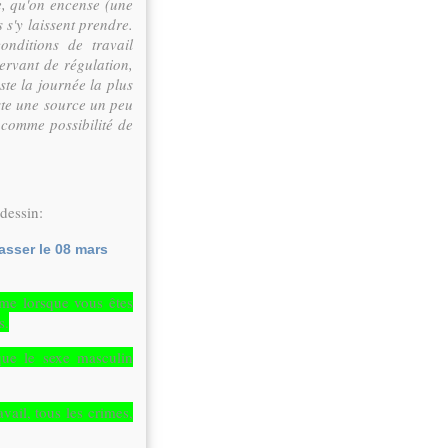
me, qu'on encense (une
 s'y laissent prendre.
nditions de travail
ervant de régulation,
te la journée la plus
este une source un peu
comme possibilité de
dessin:
ime lorsque vous êtes
s.
que le sexe masculin
vail, tous les crimes,