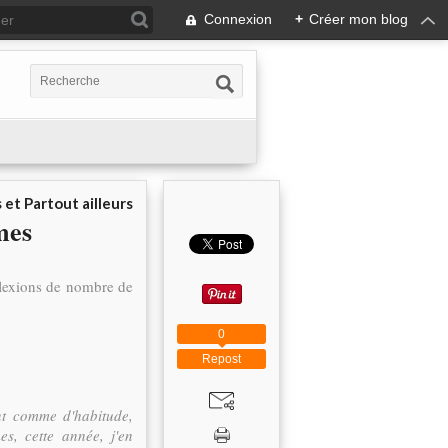
Connexion
+
Créer mon blog
 et Partout ailleurs
mes
flexions de nombre de
0
Repost
ant comme d'habitude,
s, cette année, j'en