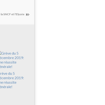
e la SNCF et l'Elysée
rève du 5
écembre 2019:
ne réussite
énérale!