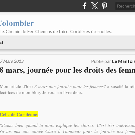
Colombier
le. Chemin de Fer. Chemins de faire. Corbières éternelles.
ct
7 Mars 2013
Publié par
Le Mantois
8 mars, journée pour les droits des fem
Mon article d'hier
8 mars une journée pour les femmes?
a suscité la ré
lectrices de mon blog. Je vous en livre deux.
Celle de Caroléone
:
"J'aime bien quand tu nous explique les choses. C'est très intéress
j'avais mis une année Clara à l'honneur pour la journée des femme