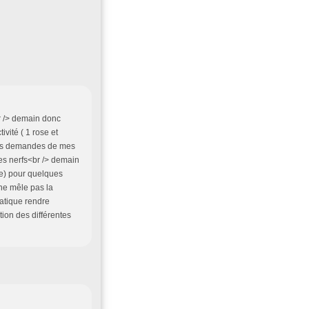
r /> demain donc
vité ( 1 rose et
 les demandes de mes
les nerfs<br /> demain
le) pour quelques
 ne mêle pas la
atique rendre
tion des différentes