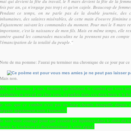
mai qui devient la fête du travail, le 8 mars devient la fête de la fem
fois par an, ça n'engage pas trop) et qu'on cajole. Beaucoup de femmes
Pendant ce temps, on ne parle pas de la double journée, des co
inhumaines, des salaires misérables, de cette main d'oeuvre féminine s
d'ajustement suivant les commandes du moment. Pour moi le 8 mars res
importante, c'est la naissance de mon fils. Mais en même temps, elle r
amère quand les camarades masculins ne la prennent pas en compte 
l'émancipation de la totalité du peupl
e."
Note de ma pomme: J'aurai pu terminer ma chronique de ce jour par ce 
Mais non.
Moi, un homme, je sais, femmes qui luttaient, le combat qui vous an
exploitées au travail ou chez vous, et parfois dans ces deux lieux à la foi
je sais que ce combat n'est pas un long chemin tranquille depuis 
régente injustement toute l'humanité.
Je sais votre courage pour que cessent les injustices dans le droit du tra
toutes les violences et discriminations à votre égard.