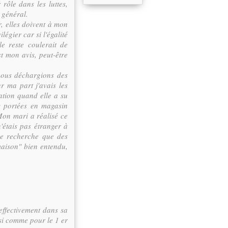
rôle dans les luttes,
 général.
r, elles doivent à mon
légier car si l'égalité
le reste coulerait de
st mon avis, peut-être
nous déchargions des
r ma part j'avais les
ation quand elle a su
es portées en magasin
 Mon mari a réalisé ce
'étais pas étranger à
ne recherche que des
maison" bien entendu,
effectivement dans sa
si comme pour le 1 er