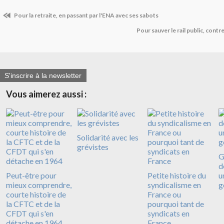
Pour la retraite, en passant par l'ENA avec ses sabots
Pour sauver le rail public, contr
S'inscrire à la newsletter
Vous aimerez aussi :
Solidarité avec les
grévistes
G
d
Peut-être pour
Petite histoire du
u
mieux comprendre,
syndicalisme en
g
courte histoire de
France ou
la CFTC et de la
pourquoi tant de
CFDT qui s'en
syndicats en
détache en 1964
France