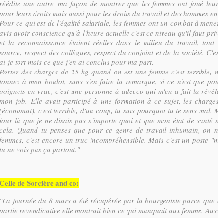
réédite une autre, ma façon de montrer que les femmes ont joué leur 
pour leurs droits mais aussi pour les droits du travail et des hommes en
Pour ce qui est de l'égalité salariale, les femmes ont un combat à mene
avis avoir conscience qu'à l'heure actuelle c'est ce niveau qu'il faut privi
et la reconnaissance étaient réelles dans le milieu du travail, tout 
source, respect des collègues, respect du conjoint et de la société. C'e
ai-je tort mais ce que j'en ai conclus pour ma part.
Porter des charges de 25 kg quand on est une femme c'est terrible, 
tonnes à mon boulot, sans s'en faire la remarque, si ce n'est que pou
poignets en vrac, c'est une personne à adecco qui m'en a fait la révél
mon job. Elle avait participé à une formation à ce sujet, les charg
(économat), c'est terrible, d'un coup, tu sais pourquoi tu te sens mal.
jour là que je ne disais pas n'importe quoi et que mon état de santé n
cela. Quand tu penses que pour ce genre de travail inhumain, on 
femmes, c'est encore un truc incompréhensible. Mais c'est un poste "
tu ne vois pas ça partout."
Celle de Sorcière and co:
"La journée du 8 mars a été récupérée par la bourgeoisie parce que 
partie revendicative elle montrait bien ce qui manquait aux femme. Aus