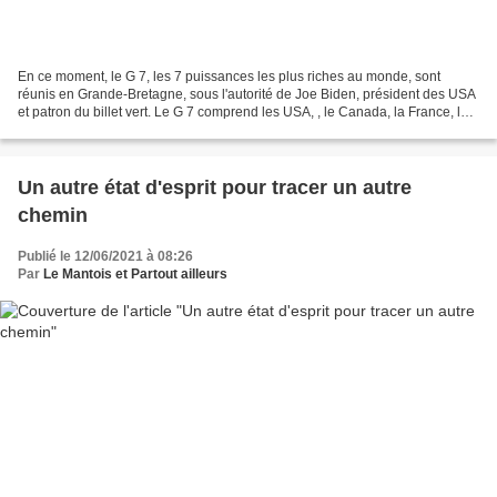
En ce moment, le G 7, les 7 puissances les plus riches au monde, sont
réunis en Grande-Bretagne, sous l'autorité de Joe Biden, président des USA
et patron du billet vert. Le G 7 comprend les USA, , le Canada, la France, le
Royaume-Uni, l'Allemagne, l'Italie...
Un autre état d'esprit pour tracer un autre
chemin
Publié le 12/06/2021 à 08:26
Par
Le Mantois et Partout ailleurs