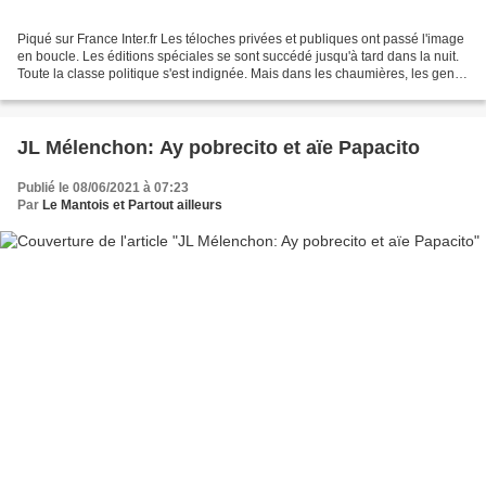
Piqué sur France Inter.fr Les téloches privées et publiques ont passé l'image
en boucle. Les éditions spéciales se sont succédé jusqu'à tard dans la nuit.
Toute la classe politique s'est indignée. Mais dans les chaumières, les gens
d'en bas ont-ils été...
JL Mélenchon: Ay pobrecito et aïe Papacito
Publié le 08/06/2021 à 07:23
Par
Le Mantois et Partout ailleurs