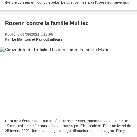
dysfonctionnement dont un bébé. Le pire: ce n'est pas l'opérateur privé qui
s'en est aperçu, mais les centres...
Rozenn contre la famille Mulliez
Publié le 03/06/2021 à 15:05
Par
Le Mantois et Partout ailleurs
Capture d'écran sur L'Humanité.fr Rozenn Kevel, étudiante toulousaine de
19 ans, est licenciée pour « faute grave » par Chronodrive. Pour un tweet du
25 février 2021 dénonçant le gaspillage alimentaire de l’enseigne. Elle y
était employée en CDI de 12h...