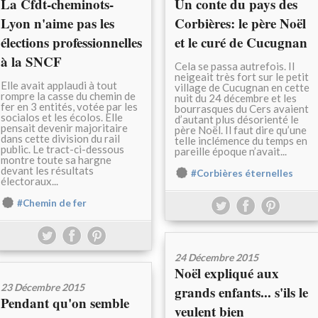
La Cfdt-cheminots-
Un conte du pays des
Lyon n'aime pas les
Corbières: le père Noël
élections professionnelles
et le curé de Cucugnan
à la SNCF
Cela se passa autrefois. Il
neigeait très fort sur le petit
Elle avait applaudi à tout
village de Cucugnan en cette
rompre la casse du chemin de
nuit du 24 décembre et les
fer en 3 entités, votée par les
bourrasques du Cers avaient
socialos et les écolos. Elle
d’autant plus désorienté le
pensait devenir majoritaire
père Noël. Il faut dire qu’une
dans cette division du rail
telle inclémence du temps en
public. Le tract-ci-dessous
pareille époque n’avait...
montre toute sa hargne
devant les résultats
#Corbières éternelles
électoraux...
#Chemin de fer
24 Décembre 2015
Noël expliqué aux
23 Décembre 2015
grands enfants... s'ils le
Pendant qu'on semble
veulent bien