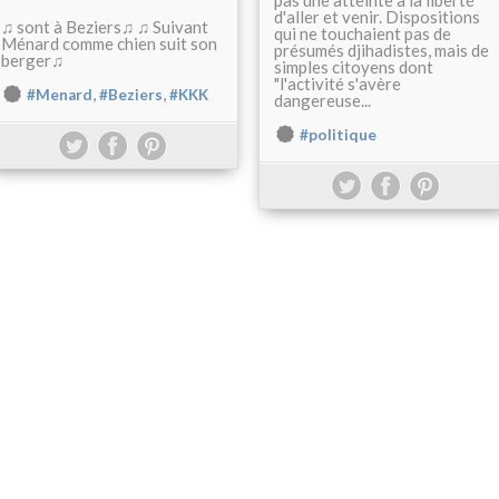
pas une atteinte à la liberté
d'aller et venir. Dispositions
♫ sont à Beziers♫ ♫ Suivant
qui ne touchaient pas de
Ménard comme chien suit son
présumés djihadistes, mais de
berger♫
simples citoyens dont
"l'activité s'avère
,
,
#Menard
#Beziers
#KKK
dangereuse...
#politique