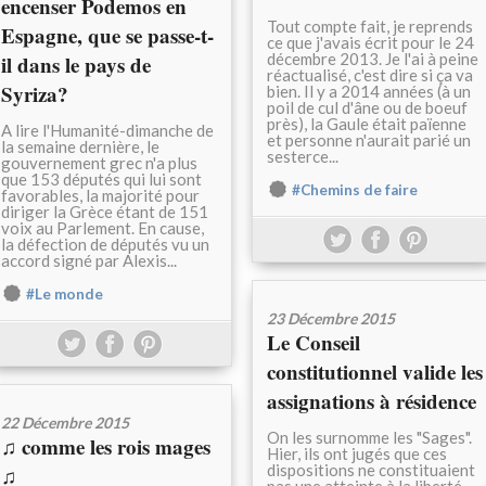
encenser Podemos en
Tout compte fait, je reprends
Espagne, que se passe-t-
ce que j'avais écrit pour le 24
décembre 2013. Je l'ai à peine
il dans le pays de
réactualisé, c'est dire si ça va
Syriza?
bien. Il y a 2014 années (à un
poil de cul d'âne ou de boeuf
près), la Gaule était païenne
A lire l'Humanité-dimanche de
et personne n'aurait parié un
la semaine dernière, le
sesterce...
gouvernement grec n'a plus
que 153 députés qui lui sont
#Chemins de faire
favorables, la majorité pour
diriger la Grèce étant de 151
voix au Parlement. En cause,
la défection de députés vu un
accord signé par Alexis...
#Le monde
23 Décembre 2015
Le Conseil
constitutionnel valide les
assignations à résidence
22 Décembre 2015
On les surnomme les "Sages".
♫ comme les rois mages
Hier, ils ont jugés que ces
dispositions ne constituaient
♫