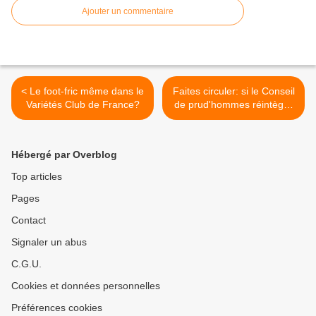
Ajouter un commentaire
< Le foot-fric même dans le
Faites circuler: si le Conseil
Variétés Club de France?
de prud'hommes réintègre
Christian Porta, délégué
central syndical CGT, InVivo
menace de fermer l'usine
Hébergé par Overblog
de Neuhauser >
Top articles
Pages
Contact
Signaler un abus
C.G.U.
Cookies et données personnelles
Préférences cookies