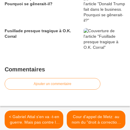
Pourquoi se gênerait-il?
Fusillade presque tragique à O.K.
Corral
Commentaires
Ajouter un commentaire
< Gabriel Attal s'en va -t-en
Cour d'appel de Metz: au
guerre. Mais pas contre la
nom du "droit à correction"
finance, les actionnaires et
relaxe d'un policier accusé