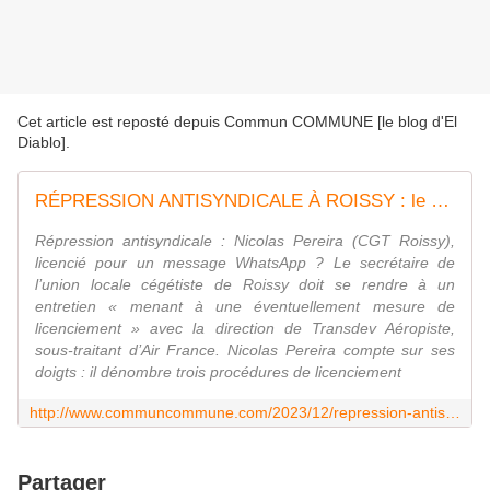
Cet article est reposté depuis
Commun COMMUNE [le blog d'El
Diablo]
.
RÉPRESSION ANTISYNDICALE À ROISSY : le secrétaire de L’UL CGT, salarié de Transdev Aéropiste, menacé de licenciement
Répression antisyndicale : Nicolas Pereira (CGT Roissy),
licencié pour un message WhatsApp ? Le secrétaire de
l’union locale cégétiste de Roissy doit se rendre à un
entretien « menant à une éventuellement mesure de
licenciement » avec la direction de Transdev Aéropiste,
sous-traitant d’Air France. Nicolas Pereira compte sur ses
doigts : il dénombre trois procédures de licenciement
http://www.communcommune.com/2023/12/repression-antisyndicale-a-roissy-le-secretaire-de-l-ul-cgt-salarie-de-transdev-aeropiste-menace-de-licenciement.html
Partager