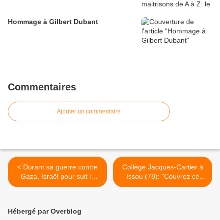
Hommage à Gilbert Dubant
Commentaires
Ajouter un commentaire
< Durant sa guerre contre
Collège Jacques-Cartier à
Gaza, Israël pour suit la
Issou (78): "Couvrez ce
colonisation de la
sein que je ne saurais voir!"
Cisjordanie
>
Hébergé par Overblog